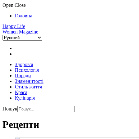
Open
Close
Головна
Happy Life
Women Magazine
Здоров'я
Психологія
Поради
Знаменитості
Стиль життя
Краса
Кулінарія
Пошук
Рецепти