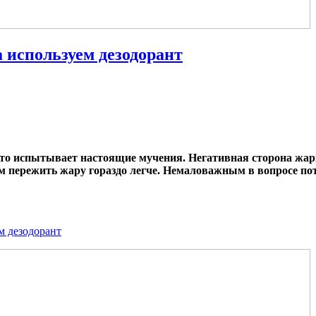
 используем дезодорант
то-то испытывает настоящие мучения. Негативная сторона жа
ам пережить жару гораздо легче. Немаловажным в вопросе пот
м дезодорант