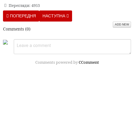
Перегляди: 4953
ПОПЕРЕДНЯ СТАТТЯ: 5 ОШИБОК, КОТОРЫЕ МЫ СОВЕРШАЕМ
НАСТУПНА СТАТТЯ: КАК ОБИДЫ ВЛИЯЮТ Н
ПОПЕРЕДНЯ
НАСТУПНА
ADD NEW
Comments (
0
)
Comments powered by
CComment