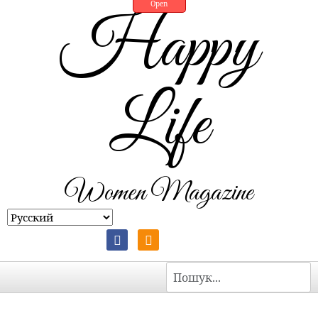
Open
Happy
Life
Women Magazine
Пошук