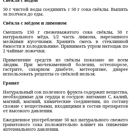
Свёкла с водой
50 г чистой воды соединить с 50 г сока свёклы. Выпить
за полчаса до еды.
Свёкла с мёдом и лимоном
Смешать 150 г свежевыжатого сока свёклы, 50 г
натурального мёда, 1/2 часть лимона, нарезанного
мелкими кусочками. Хранить смесь в стеклянной
ёмкости в холодильнике. Принимать утром натощак по
2 чайные ложечки.
Применение средств из свёклы показано не всем
людям. При мочекаменной болезни, остеопорозе,
гастрите, сахарном диабете, метеоризме, диарее
использовать рецепты со свёклой нельзя.
Гранат
Натуральный сок полезного фрукта содержит вещества,
необходимые для сердца и сосудов: витамин С, калий,
магний, магний, химические соединения, по составу
схожие с веществами, входящими в состав препаратов
от высокого давления.
Ежедневное употребление 50 мл натурального свежего
гранатового сока положительно влияет на снижение
артериального давления.