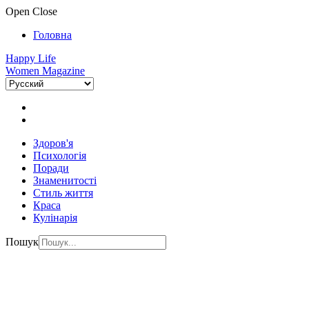
Open
Close
Головна
Happy Life
Women Magazine
Здоров'я
Психологія
Поради
Знаменитості
Стиль життя
Краса
Кулінарія
Пошук