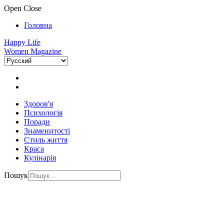
Open
Close
Головна
Happy Life
Women Magazine
Здоров'я
Психологія
Поради
Знаменитості
Стиль життя
Краса
Кулінарія
Пошук