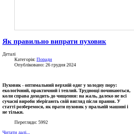
Як правильно випрати пуховик
Деталі
Категорія:
Поради
Опубліковано: 26 грудня 2024
Пуховик - оптимальний верхній одяг у холодну пору:
екологічний, практичний і теплий. Труднощі починаються,
коли справа доходить до чищення: на жаль, далеко не всі
сучасні вироби зберігають свій вигляд після прання. У
статті розберемося, як прати пуховик у пральній машині і
не тільки.
Перегляди: 5992
Читати далі...