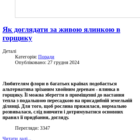
Як доглядати за живою ялинкою в
горщику
Деталі
Категорія:
Поради
Опубліковано: 27 грудня 2024
Любителям флори в багатьох країнах подобається
альтернатива зрізаним хвойним деревам - ялинка в
горщику. Її можна зберегти в приміщенні до настання
тепла з подальшою пересадкою на присадибній земельній
ділянці. Для того, щоб рослина прижилася, нормально
розвивалася, слід вивчити і дотримуватися основних
правил її придбання, догляду.
Перегляди: 3347
Читати далі...