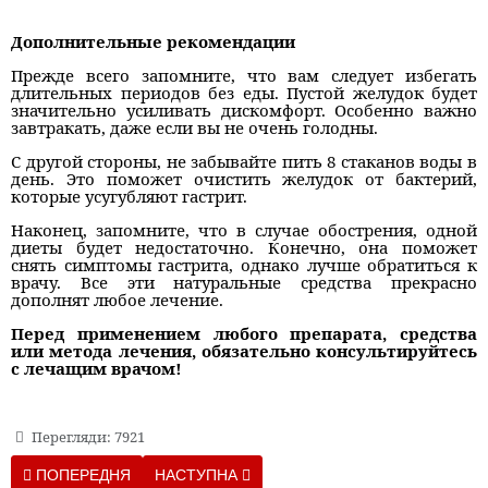
Дополнительные рекомендации
Прежде всего запомните, что вам следует избегать
длительных периодов без еды. Пустой желудок будет
значительно усиливать дискомфорт. Особенно важно
завтракать, даже если вы не очень голодны.
С другой стороны, не забывайте пить 8 стаканов воды в
день. Это поможет очистить желудок от бактерий,
которые усугубляют гастрит.
Наконец, запомните, что в случае обострения, одной
диеты будет недостаточно. Конечно, она поможет
снять симптомы гастрита, однако лучше обратиться к
врачу. Все эти натуральные средства прекрасно
дополнят любое лечение.
Перед применением любого препарата, средства
или метода лечения, обязательно консультируйтесь
с лечащим врачом!
Перегляди: 7921
ПОПЕРЕДНЯ СТАТТЯ: 6 ПРОДУКТОВ, КОТОРЫЕ ПРОВОЦИРУ
НАСТУПНА СТАТТЯ: ЧТО НЕОБХОДИМО ЗНАТ
ПОПЕРЕДНЯ
НАСТУПНА