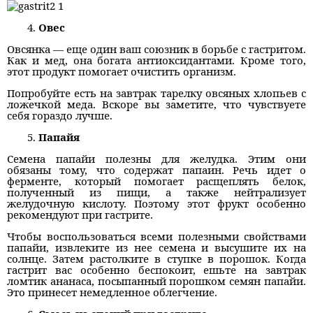
Овес
Овсянка — еще один ваш союзник в борьбе с гастритом.
Как и мед, она богата антиоксидантами. Кроме того,
этот продукт помогает очистить организм.
Попробуйте есть на завтрак тарелку овсяных хлопьев с
ложечкой меда. Вскоре вы заметите, что чувствуете
себя гораздо лучше.
Папайя
Семена папайи полезны для желудка. Этим они
обязаны тому, что содержат папаин. Речь идет о
ферменте, который помогает расщеплять белок,
полученный из пищи, а также нейтрализует
желудочную кислоту. Поэтому этот фрукт особенно
рекомендуют при гастрите.
Чтобы воспользоваться всеми полезными свойствами
папайи, извлеките из нее семена и высушите их на
солнце. Затем растолките в ступке в порошок. Когда
гастрит вас особенно беспокоит, ешьте на завтрак
ломтик ананаса, посыпанный порошком семян папайи.
Это принесет немедленное облегчение.