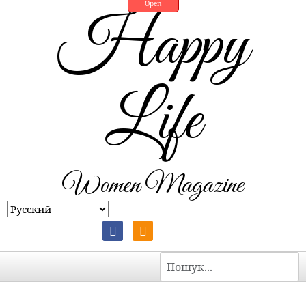
Open
Happy
Life
Women Magazine
Пошук