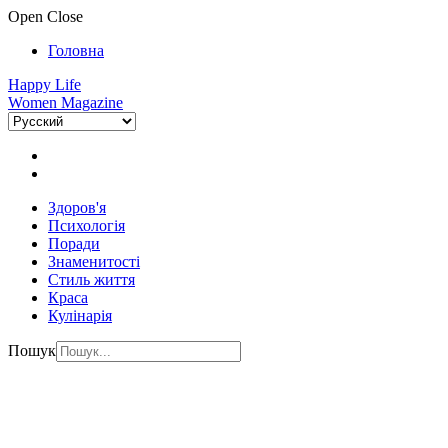
Open
Close
Головна
Happy Life
Women Magazine
Здоров'я
Психологія
Поради
Знаменитості
Стиль життя
Краса
Кулінарія
Пошук