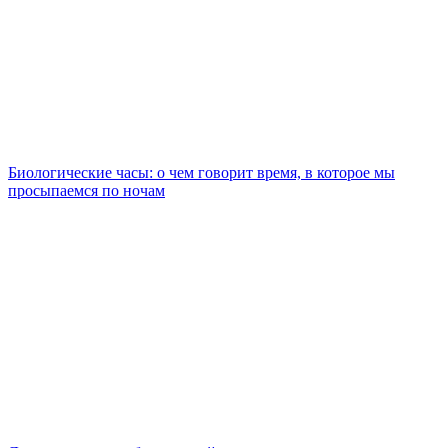
Биологические часы: о чем говорит время, в которое мы
просыпаемся по ночам