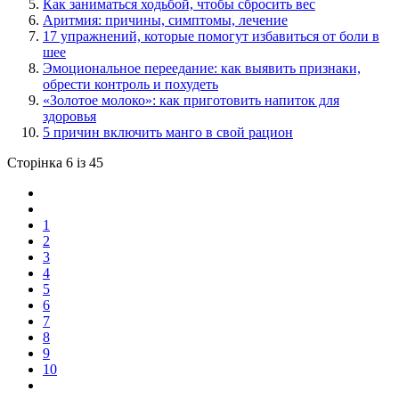
Как заниматься ходьбой, чтобы сбросить вес
Аритмия: причины, симптомы, лечение
17 упражнений, которые помогут избавиться от боли в
шее
Эмоциональное переедание: как выявить признаки,
обрести контроль и похудеть
«Золотое молоко»: как приготовить напиток для
здоровья
5 причин включить манго в свой рацион
Сторінка 6 із 45
1
2
3
4
5
6
7
8
9
10