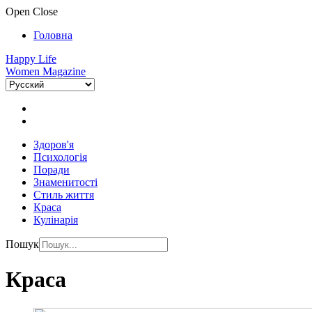
Open
Close
Головна
Happy Life
Women Magazine
Здоров'я
Психологія
Поради
Знаменитості
Стиль життя
Краса
Кулінарія
Пошук
Краса