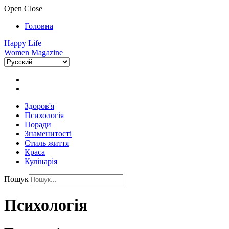
Open
Close
Головна
Happy Life
Women Magazine
Здоров'я
Психологія
Поради
Знаменитості
Стиль життя
Краса
Кулінарія
Пошук
Психологія