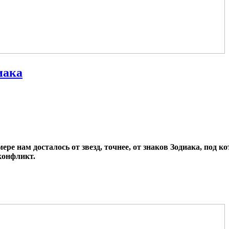
иака
ре нам досталось от звезд, точнее, от знаков Зодиака, под к
конфликт.