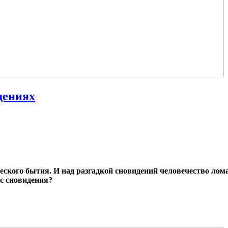
дениях
ского бытия. И над разгадкой сновидений человечество лома
сс сновидения?