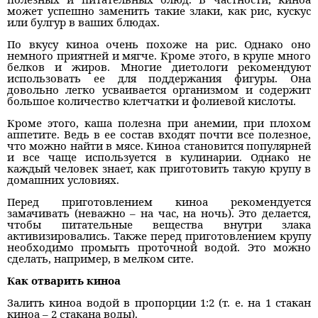
может успешно заменить такие злаки, как рис, кускус
или булгур в ваших блюдах.
По вкусу киноа очень похоже на рис. Однако оно
немного приятней и мягче. Кроме этого, в крупе много
белков и жиров. Многие диетологи рекомендуют
использовать ее для поддержания фигуры. Она
довольно легко усваивается организмом и содержит
большое количество клетчатки и фолиевой кислоты.
Кроме этого, каша полезна при анемии, при плохом
аппетите. Ведь в ее состав входят почти все полезное,
что можно найти в мясе. Киноа становится популярней
и все чаще используется в кулинарии. Однако не
каждый человек знает, как приготовить такую крупу в
домашних условиях.
Перед приготовлением киноа рекомендуется
замачивать (неважно – на час, на ночь). Это делается,
чтобы питательные вещества внутри злака
активизировались. Также перед приготовлением крупу
необходимо промыть проточной водой. Это можно
сделать, например, в мелком сите.
Как отварить киноа
Залить киноа водой в пропорции 1:2 (т. е. на 1 стакан
киноа – 2 стакана воды).