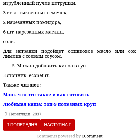
изрубленный пучок петрушки,
3 ст. л. тыквенных семечек,
2 нарезанных помидора,
6 шт. нарезанных маслин,
соль.
Для заправки подойдет оливковое масло или сок
лимона с соевым соусом.
Можно добавить киноа в суп.
Источник: econet.ru
Также читают:
Маш: что это такое и как готовить
Любимая каша: топ-9 полезных круп
Перегляди: 2837
ПОПЕРЕДНЯ СТАТТЯ: САЛАТ «ЖЕМЧУЖНЫЙ»
НАСТУПНА СТАТТЯ: СОЧНИКИ С ТВОРОГО
ПОПЕРЕДНЯ
НАСТУПНА
Comments powered by
CComment