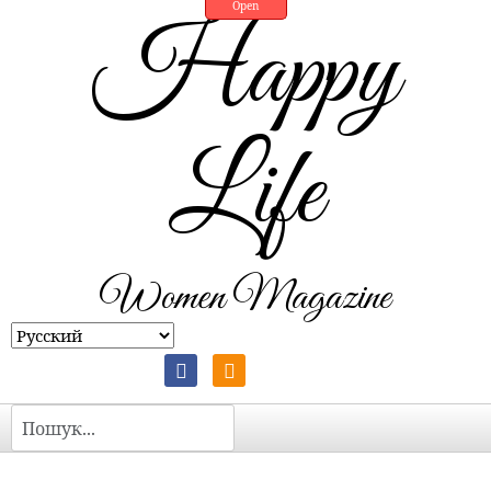
Open
Happy
Life
Women Magazine
Пошук