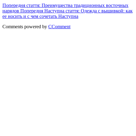
Попередня стаття: Преимущества традиционных восточных
нарядов
Попередня
Наступна стаття: Одежда с вышивкой: как
ее носить и с чем сочетать
Наступна
Comments powered by
CComment