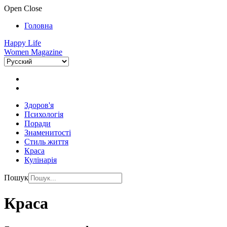
Open
Close
Головна
Happy Life
Women Magazine
Здоров'я
Психологія
Поради
Знаменитості
Стиль життя
Краса
Кулінарія
Пошук
Краса