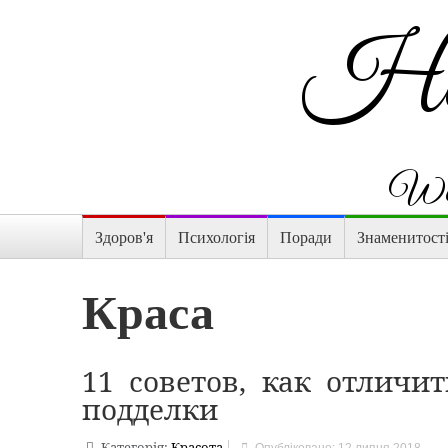
Hap
Wom
Здоров'я
Психологія
Поради
Знаменитост
Краса
11 советов, как отличи
подделки
Категорія:
Красота