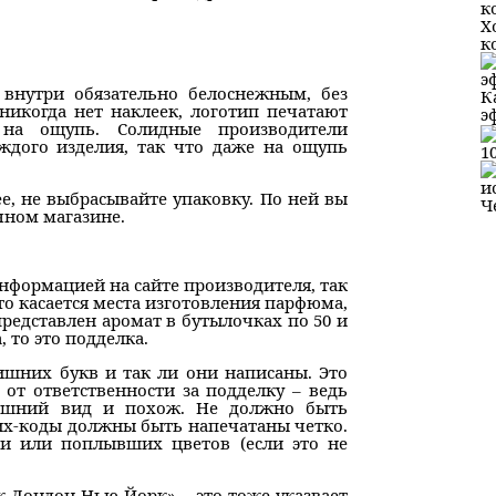
Х
к
внутри обязательно белоснежным, без
К
никогда нет наклеек, логотип печатают
э
 на ощупь. Солидные производители
ждого изделия, так что даже на ощупь
1
ee, не выбрасывайте упаковку. По ней вы
Ч
ном магазине.
нформацией на сайте производителя, так
Это касается места изготовления парфюма,
представлен аромат в бутылочках по 50 и
 то это подделка.
ишних букв и так ли они написаны. Это
 от ответственности за подделку – ведь
внешний вид и похож. Не должно быть
их-коды должны быть напечатаны четко.
и или поплывших цветов (если это не
ж-Лондон-Нью-Йорк» – это тоже указвает