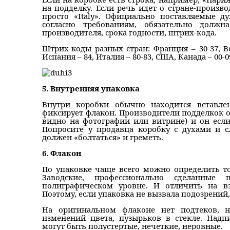
на подделку. Если речь идет о стране-производ
просто «Italy». Официально поставляемые д
согласно требованиям, обязательно должн
производителя, срока годности, штрих-кода.
Штрих-коды разных стран: Франция – 30-37, Ве
Испания – 84, Италия – 80-83, США, Канада – 00-0
5. Внутренняя упаковка
Внутри коробки обычно находится вставлен
фиксирует флакон. Производители подделкок о
видно на фотографии или витрине) и он если 
Попросите у продавца коробку с духами и с
должен «болтаться» и греметь.
6. Флакон
По упаковке чаще всего можно определить то
Заводские, профессионально сделанные
полиграфическом уровне. И отличить на вз
Поэтому, если упаковка не вызвала подозрений
На оригинальном флаконе нет подтеков, не
изменений цвета, пузырьков в стекле. Надп
могут быть полустертые, нечеткие, неровные.