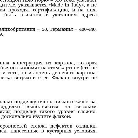
ителе, указывается «Made in Italy», а не
ухи проходят сертификацию, и на них,
а быть этикетка с указанием адреса
ликобритания – 50, Германия – 400-440,
9.
ная конструкция из картона, которая
бычно экономят на этом картоне (его не
и есть, то из очень дешевого картона.
легка встряхните ее. Флакон внутри не
лько подделку очень низкого качества.
 подделки выполняются на высоком
гляд подделку такого уровня сложно.
, досконально изучите флакон.
ровностей стекла, дефектов отливки,
иси, нанесенные в кустарных условиях,