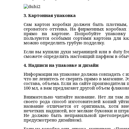
3. Картонная упаковка
Сам картон коробки должен быть плотным, 
сероватого оттенка. На фирменных коробках 
прямо на картоне. Попробуйте упаковку
пользуются особыми сортами картона для ка
можно определить грубую подделку.
Если вы купили духи заграницей или в duty fr
сможете определить настоящий парфюм в обыч
4. Надписи на упаковке и дизайн
Информация на упаковке должна совпадать с и
что не ленитесь ее сверить прямо в магазине. 
состава, объема. Если на сайте производителя 
100 мл, а вам предлагают другой объем флакона,
Внимательно читайте название. Нет ли там л
своего рода способ изготовителей копий уйти
название отличается от оригинала, хотя 
нечетких надписей, все мелкие буковки и штр
Не должно быть неправильной цветопередач
предусмотрено дизайном).
Если на коробке есть строка, например, «Пари