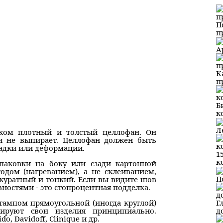
П
п
А
К
п
Б
к
Л
ком плотный и толстый целлофан. Он
 и не выпирает. Целлофан должен быть
ладки или деформации.
1
к
паковки на боку или сзади картонной
одом (нагреванием), а не склеиванием,
П
куратный и тонкий. Если вы видите шов
вностями - это стопроцентная подделка.
Г
тампом прямоугольной (иногда круглой)
д
ируют свои изделия принципиально.
, Davidoff, Сlinique и др.