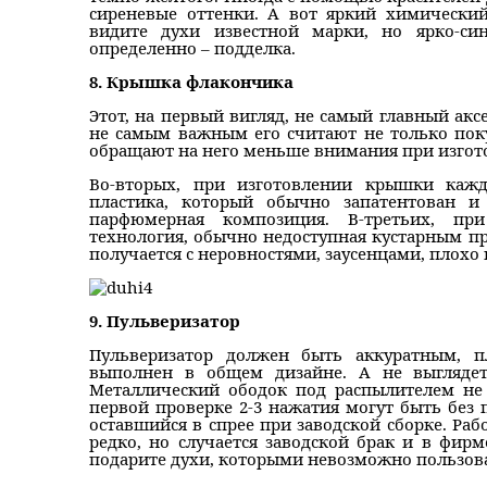
сиреневые оттенки. А вот яркий химически
видите духи известной марки, но ярко-си
определенно – подделка.
8. Крышка флакончика
Этот, на первый вигляд, не самый главный аксе
не самым важным его считают не только поку
обращают на него меньше внимания при изгот
Во-вторых, при изготовлении крышки кажд
пластика, который обычно запатентован и
парфюмерная композиция. В-третьих, при
технология, обычно недоступная кустарным п
получается с неровностями, заусенцами, плохо
9. Пульверизатор
Пульверизатор должен быть аккуратным, п
выполнен в общем дизайне. А не выглядет
Металлический ободок под распылителем не
первой проверке 2-3 нажатия могут быть без 
оставшийся в спрее при заводской сборке. Раб
редко, но случается заводской брак и в фирм
подарите духи, которыми невозможно пользова