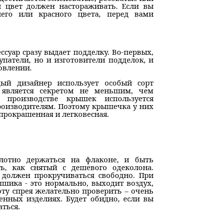
й цвет должен настораживать. Если вы
него или красного цвета, перед вами
ссуар сразу выдает подделку. Во-первых,
патели, но и изготовители подделок, и
овлении.
ый дизайнер использует особый сорт
 является секретом не меньшим, чем
 производстве крышек используется
роизводителям. Поэтому крышечка у них
 прокрашенная и легковесная.
лотно держаться на флаконе, и быть
ь, как снятый с дешевого одеколона.
 должен прокручиваться свободно. При
пшика - это нормально, выходит воздух,
оту спрея желательно проверить – очень
енных изделиях. Будет обидно, если вы
ться.