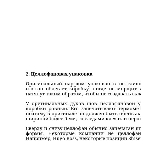
2. Целлофановая упаковка
Оригинальный парфюм упакован в не слиш
плотно облегает коробку, нигде не морщит
натянут таким образом, чтобы не создавать ск
У оригинальных духов шов целлофановой у
коробки ровный. Его запечатывают термомет
поэтому в оригинале он должен быть очень ак
шириной более 5 мм, со следами клея или неро
Сверху и снизу целлофан обычно запечатан ш
формы. Некоторые компании не целлофан
Например, Hugo Boss, некоторые позиции Shiseido