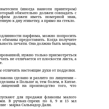
вытеснен (иногда нанесен принтером)
оторый обязательно должен совпадать с
рфюм должен иметь номерной знак,
ную к дну этикетку, а прямо на стекло.
 подлинности парфюма, можно попросить
го обязаны предоставить. Когда получите
ьность печати. Она должна быть мокрая,
ированной, нужно только присмотреться
чать не отличается от плоскости листа, а
е.
м отличить настоящие духи от подделки.
лакона сделано и разлито по лицензии –
сделаны в Польше и, тем болем, в Китае.
ицензий на производство того, что
пускают для продажи флаконы малого
ми. В ручках-спреях по 8, 9 и 15 мл
ие - марка Сальвадор Дали.