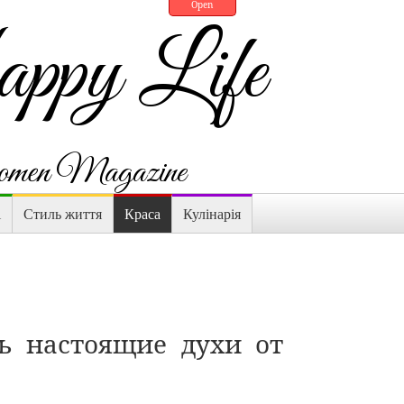
Open
py Life
en Magazine
і
Стиль життя
Краса
Кулінарія
ть настоящие духи от