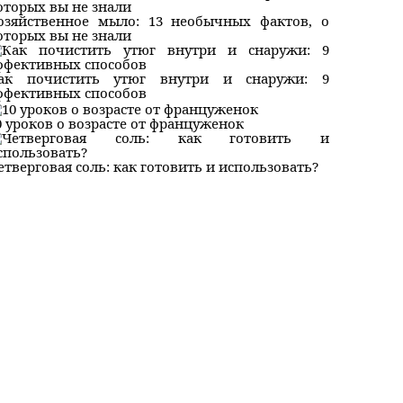
озяйственное мыло: 13 необычных фактов, о
оторых вы не знали
ак почистить утюг внутри и снаружи: 9
ффективных способов
0 уроков о возрасте от француженок
етверговая соль: как готовить и использовать?