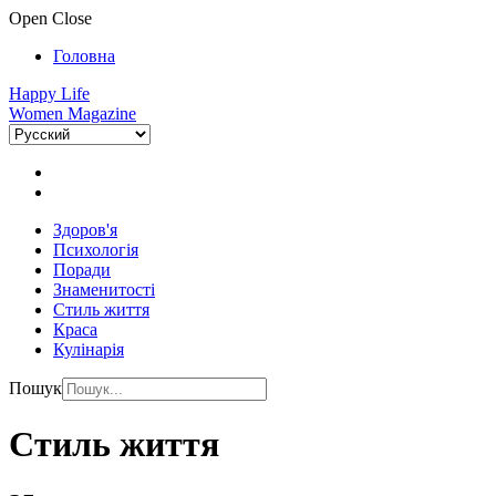
Open
Close
Головна
Happy Life
Women Magazine
Здоров'я
Психологія
Поради
Знаменитості
Стиль життя
Краса
Кулінарія
Пошук
Стиль життя