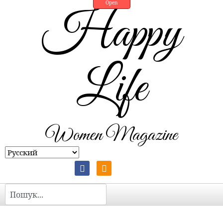
Open
Happy
Life
Women Magazine
Пошук