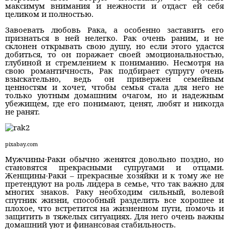
максимум внимания и нежности и отдаст ей себя
целиком и полностью.
Завоевать любовь Рака, а особенно заставить его
признаться в ней нелегко. Рак очень раним, и не
склонен открывать свою душу, но если этого удастся
добиться, то он поражает своей эмоциональностью,
глубиной и стремлением к пониманию. Несмотря на
свою романтичность, Рак подбирает супругу очень
взыскательно, ведь он привержен семейным
ценностям и хочет, чтобы семья стала для него не
только уютным домашним очагом, но и надежным
убежищем, где его понимают, ценят, любят и никогда
не ранят.
pixabay.com
Мужчины-Раки обычно женятся довольно поздно, но
становятся прекрасными супругами и отцами.
Женщины-Раки – прекрасные хозяйки и к тому же не
претендуют на роль лидера в семье, что так важно для
многих знаков. Раку необходим сильный, волевой
спутник жизни, способный разделить все хорошее и
плохое, что встретится на жизненном пути, помочь и
защитить в тяжелых ситуациях. Для него очень важны
домашний уют и финансовая стабильность.