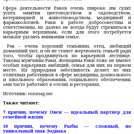
Сфера деятельности Раков очень широка: им сулят
успех занятия цветоводством и садоводством,
ветеринарией и животноводством, медициной и
фармакологией. Раки в работе добросовестны и
ответственны, но далеко не всегда будут стремиться к
карьерным вершинам, если для этого потребуется
меньше уделять внимания семье.
Рак – очень хороший семьянин, отец, любящий
домашний уют, и он не станет жертвовать семьей ради
того, чтобы продвинуться по карьерной лестнице.
Таковы мужчины-Раки. Женщины-Раки тоже не имеют
особых карьерных амбиций, семья для них на первом
месте. Их природная заботливость делает из них
отличных работников в сфере медицины, дошкольного
и школьного образования, социального обеспечения;
они часто работают в отелях и ресторанах.
Источник: sunmag.me
Также читают:
7 причин, почему Овен — идеальный партнер для
семейной жизни
10 причин, почему Рыбы — сложный, но
уникальный знак Зодиака