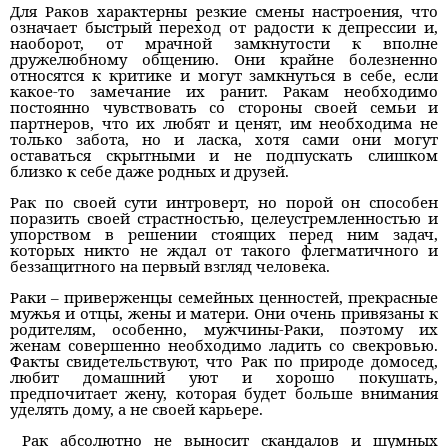
Для Раков характерны резкие смены настроения, что
означает быстрый переход от радости к депрессии и,
наоборот, от мрачной замкнутости к вполне
дружелюбному общению. Они крайне болезненно
относятся к критике и могут замкнуться в себе, если
какое-то замечание их ранит. Ракам необходимо
постоянно чувствовать со стороны своей семьи и
партнеров, что их любят и ценят, им необходима не
только забота, но и ласка, хотя сами они могут
оставаться скрытными и не подпускать слишком
близко к себе даже родных и друзей.
Рак по своей сути интроверт, но порой он способен
поразить своей страстностью, целеустремленностью и
упорством в решении стоящих перед ним задач,
которых никто не ждал от такого флегматичного и
беззащитного на первый взгляд человека.
Раки – приверженцы семейных ценностей, прекрасные
мужья и отцы, жены и матери. Они очень привязаны к
родителям, особенно, мужчины-Раки, поэтому их
женам совершенно необходимо ладить со свекровью.
Факты свидетельствуют, что Рак по природе домосед,
любит домашний уют и хорошо покушать,
предпочитает жену, которая будет больше внимания
уделять дому, а не своей карьере.
Рак абсолютно не выносит скандалов и шумных