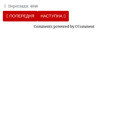
Перегляди: 4046
ПОПЕРЕДНЯ СТАТТЯ: НЕВЕРОЯТНО, НО ФАКТ: НАУЧНЫЙ С
НАСТУПНА СТАТТЯ: КОФЕ И ЗНАКИ ЗОДИАКА
ПОПЕРЕДНЯ
НАСТУПНА
Comments powered by
CComment