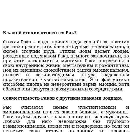
К какой стихии относится Рак?
Стихия Рака – вода, причем вода спокойная, поэтому
для них предпочтительнее не бурные течения жизни, а
скорее стоячий пруд. Стихия Воды делает людей,
рожденных под знаком Рака, немного загадочными, но
при этом ласковыми и мягкими. Раки погружены в
свою внутреннюю жизнь, мечтательны и романтичны.
Под их внешним спокойствием таится эмоциональная,
пылкая и легковозбудимая натура, наделенная
поразительной чувствительностью. Эти флегматики
способны иногда на невероятный взрыв эмоций, хотя
обычно они кажутся невозмутимыми созерцателями.
Совместимость Раков с другими знаками Зодиака
Рак считается самым чувствительным и
эмоциональным из всех знаков Зодиака, а мужчины-
Раки глубже других знаков понимают женскую душу.
Любовь для него невозможна без глубокого
взаимопонимания, нежности и поддержки, но если он
встретит свою вторую половинку, то проявит