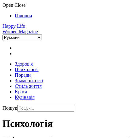
Open
Close
Головна
Happy Life
Women Magazine
Здоров'я
Психологія
Поради
Знаменитості
Стиль життя
Краса
Кулінарія
Пошук
Психологія