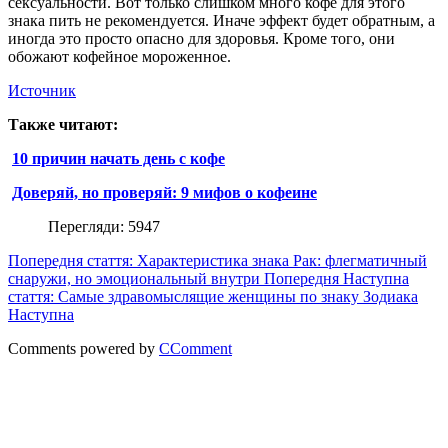
сексуальности. Вот только слишком много кофе для этого
знака пить не рекомендуется. Иначе эффект будет обратным, а
иногда это просто опасно для здоровья. Кроме того, они
обожают кофейное мороженное.
Источник
Также читают:
10 причин начать день с кофе
Доверяй, но проверяй: 9 мифов о кофеине
Перегляди: 5947
Попередня стаття: Характеристика знака Рак: флегматичный
снаружи, но эмоциональный внутри
Попередня
Наступна
стаття: Самые здравомыслящие женщины по знаку Зодиака
Наступна
Comments powered by
CComment