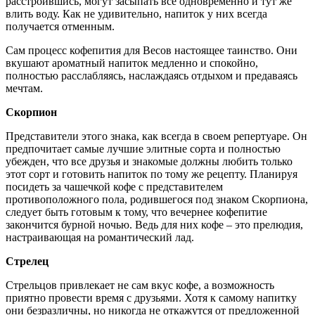
расстроившись, могут засыпать все одновременно и тут же
влить воду. Как не удивительно, напиток у них всегда
получается отменным.
Сам процесс кофепития для Весов настоящее таинство. Они
вкушают ароматный напиток медленно и спокойно,
полностью расслабляясь, наслаждаясь отдыхом и предаваясь
мечтам.
Скорпион
Представители этого знака, как всегда в своем репертуаре. Он
предпочитает самые лучшие элитные сорта и полностью
убежден, что все друзья и знакомые должны любить только
этот сорт и готовить напиток по тому же рецепту. Планируя
посидеть за чашечкой кофе с представителем
противоположного пола, родившегося под знаком Скорпиона,
следует быть готовым к тому, что вечернее кофепитие
закончится бурной ночью. Ведь для них кофе – это прелюдия,
настраивающая на романтический лад.
Стрелец
Стрельцов привлекает не сам вкус кофе, а возможность
приятно провести время с друзьями. Хотя к самому напитку
они безразличны, но никогда не откажутся от предложенной