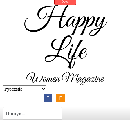
Open
Happy
Life
Women Magazine
Пошук