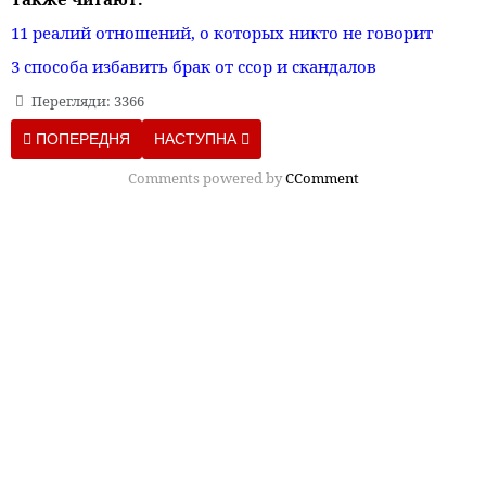
11 реалий отношений, о которых никто не говорит
3 способа избавить брак от ссор и скандалов
Перегляди: 3366
ПОПЕРЕДНЯ СТАТТЯ: 25 ПСИХОЛОГИЧЕСКИХ ПРИЕМОВ, К
НАСТУПНА СТАТТЯ: 9 ТИПОВ БОЛИ СВЯЗА
ПОПЕРЕДНЯ
НАСТУПНА
Comments powered by
CComment