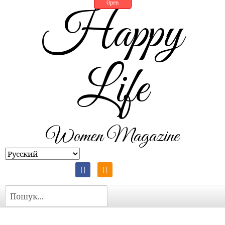
Open
Happy
Life
Women Magazine
Пошук