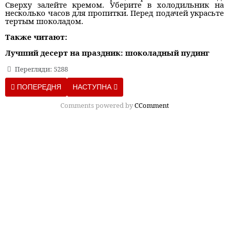
Сверху залейте кремом. Уберите в холодильник на
несколько часов для пропитки. Перед подачей украсьте
тертым шоколадом.
Также читают:
Лучший десерт на праздник: шоколадный пудинг
Перегляди: 5288
ПОПЕРЕДНЯ СТАТТЯ: БИСКВИТ ДЛЯ ТОРТОВ И ДЕСЕРТОВ – В
НАСТУПНА СТАТТЯ: КАК ПРАВИЛЬНО ЗАВА
ПОПЕРЕДНЯ
НАСТУПНА
Comments powered by
CComment