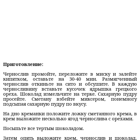
Приготовление:
Чернослив промойте, переложите в миску и залейте
кипятком, оставьте на 30-40 мин. Размягченный
чернослив откиньте на сито и обсушите. В каждую
черносливину вставьте кусочек ядрышка грецкого
ореха. Шоколад измельчите на терке. Сахарную пудру
просейте. Сметану взбейте миксером, понемногу
подсыпая сахарную пудру по вкусу.
На дно креманки положите ложку сметанного крема, в
крем выложите несколько ягод чернослива с орехами.
Посыпьте все тертым шоколадом.
Затем опять выложите крем, чернослив и шоколад.