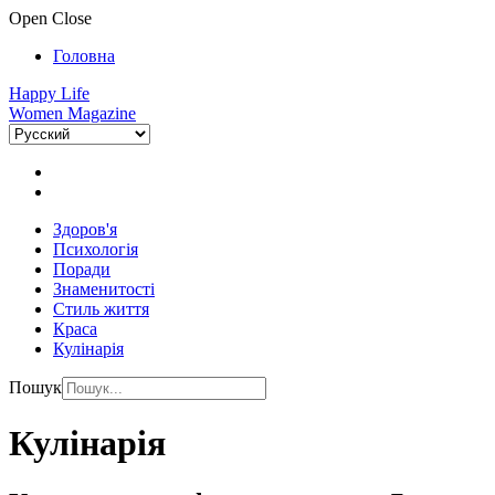
Open
Close
Головна
Happy Life
Women Magazine
Здоров'я
Психологія
Поради
Знаменитості
Стиль життя
Краса
Кулінарія
Пошук
Кулінарія