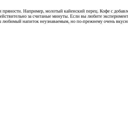
и и пряности. Например, молотый кайенский перец. Кофе с доба
действительно за считаные минуты. Если вы любите эксперимент
аш любимый напиток неузнаваемым, но по-прежнему очень вкус