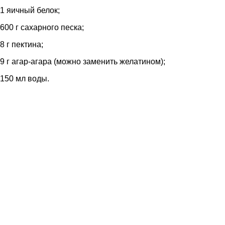
1 яичный белок;
600 г сахарного песка;
8 г пектина;
9 г агар-агара (можно заменить желатином);
150 мл воды.