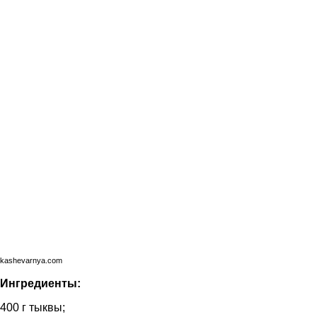
kashevarnya.com
Ингредиенты:
400 г тыквы;