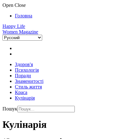
Open
Close
Головна
Happy Life
Women Magazine
Здоров'я
Психологія
Поради
Знаменитості
Стиль життя
Краса
Кулінарія
Пошук
Кулінарія