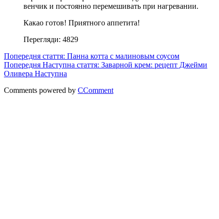
венчик и постоянно перемешивать при нагревании.
Какао готов! Приятного аппетита!
Перегляди: 4829
Попередня стаття: Панна котта с малиновым соусом
Попередня
Наступна стаття: Заварной крем: рецепт Джейми
Оливера
Наступна
Comments powered by
CComment