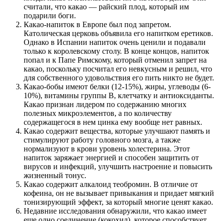
считали, что какао — райский плод, который им
подарили боги.
Какао-напиток в Европе был под запретом.
Католическая церковь объявила его напитком еретиков.
Однако в Испании напиток очень ценили и подавали
только к королевскому столу. В конце концов, напиток
попал и к Папе Римскому, который отменил запрет на
какао, поскольку посчитал его невкусным и решил, что
для собственного удовольствия его пить никто не будет.
Какао-бобы имеют белки (12-15%), жиры, углеводы (6-
10%), витамины группы В, клетчатку и антиоксиданты.
Какао признан лидером по содержанию многих
полезных микроэлементов, а по количеству
содержащегося в нем цинка ему вообще нет равных.
Какао содержит вещества, которые улучшают память и
стимулируют работу головного мозга, а также
нормализуют в крови уровень холестерина. Этот
напиток заряжает энергией и способен защитить от
вирусов и инфекций, улучшить настроение и повысить
жизненный тонус.
Какао содержит алкалоид теобромин. В отличие от
кофеина, он не вызывает привыкания и придает мягкий
тонизирующий эффект, за который многие ценят какао.
Недавние исследования обнаружили, что какао имеет
еще одно соединение (кокохил), которое способствует