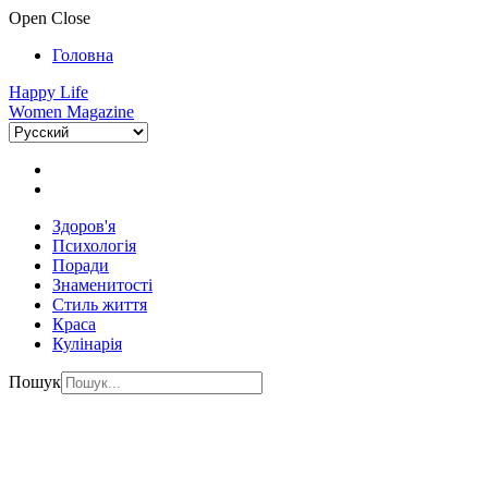
Open
Close
Головна
Happy Life
Women Magazine
Здоров'я
Психологія
Поради
Знаменитості
Стиль життя
Краса
Кулінарія
Пошук