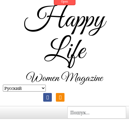
Open
Happy
Life
Women Magazine
Пошук