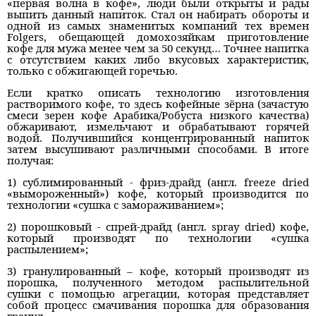
«первая волна в кофе», люди были открыты и рады
выпить данный напиток. Стал он набирать обороты и
одной из самых знаменитых компаний тех времен
Folgers, обещающей домохозяйкам приготовление
кофе для мужа менее чем за 50 секунд… Точнее напитка
с отсутствием каких либо вкусовых характеристик,
только с обжигающей горечью.
Если кратко описать технологию изготовления
растворимого кофе, то здесь кофейные зёрна (зачастую
смеси зерен кофе Арабика/Робуста низкого качества)
обжаривают, измельчают и обрабатывают горячей
водой. Получившийся концентрированный напиток
затем высушивают различными способами. В итоге
получая:
1) сублимированный - фриз-драйд (англ. freeze dried
«вымороженный») кофе, который производится по
технологии «сушка с замораживанием»;
2) порошковый - спрей-драйд (англ. spray dried) кофе,
который производят по технологии «сушка
распылением»;
3) гранулированный – кофе, который производят из
порошка, полученного методом распылительной
сушки с помощью агрегации, которая представляет
собой процесс смачивания порошка для образования