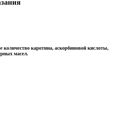
азания
ое количество каротина, аскорбиновой кислоты,
ирных масел.