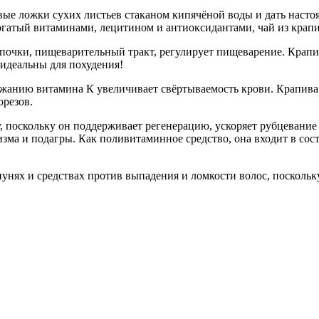
вые ложки сухих листьев стаканом кипячёной воды и дать настоя
огатый витаминами, лецитином и антиоксидантами, чай из крапи
почки, пищеварительный тракт, регулирует пищеварение. Крапи
идеальны для похудения!
держанию витамина К увеличивает свёртываемость крови. Крапи
орезов.
, поскольку он поддерживает регенерацию, ускоряет рубцевание
атизма и подагры. Как поливитаминное средство, она входит в с
унях и средствах против выпадения и ломкости волос, поскольку