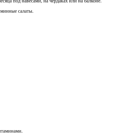
сяца под навесами, на чердаках или на балконе.
таминные салаты.
итаминами.