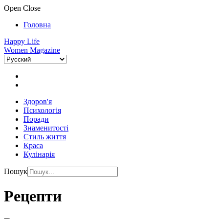
Open
Close
Головна
Happy Life
Women Magazine
Здоров'я
Психологія
Поради
Знаменитості
Стиль життя
Краса
Кулінарія
Пошук
Рецепти