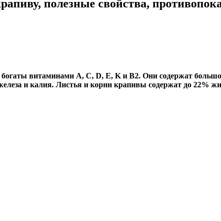
крапиву, полезные свойства, противопок
 богаты витаминами A, C, D, E, K и В2. Они содержат больш
 железа и калия. Листья и корни крапивы содержат до 22% ж