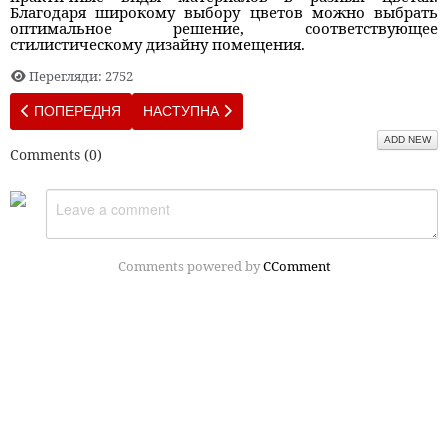
Благодаря широкому выбору цветов можно выбрать
оптимальное решение, соответствующее
стилистическому дизайну помещения.
Перегляди: 2752
ПОПЕРЕДНЯ СТАТТЯ: КАК УХАЖИВАТЬ ЗА СЕДЫМИ ВОЛОСА
НАСТУПНА СТАТТЯ: ПОПУЛЯРНЫЕ ВИДЫ Б
ПОПЕРЕДНЯ
НАСТУПНА
ADD NEW
Comments (
0
)
Comments powered by
CComment