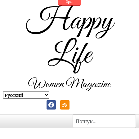
Open
Happy
Life
Women Magazine
Пошук