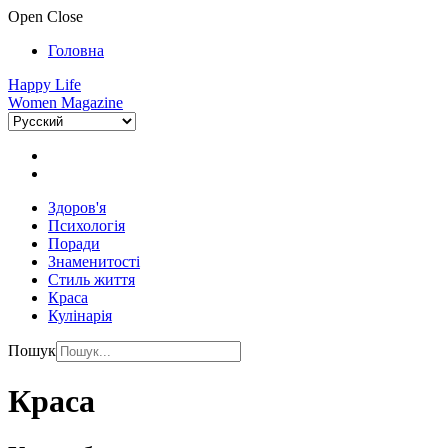
Open
Close
Головна
Happy Life
Women Magazine
Здоров'я
Психологія
Поради
Знаменитості
Стиль життя
Краса
Кулінарія
Пошук
Краса