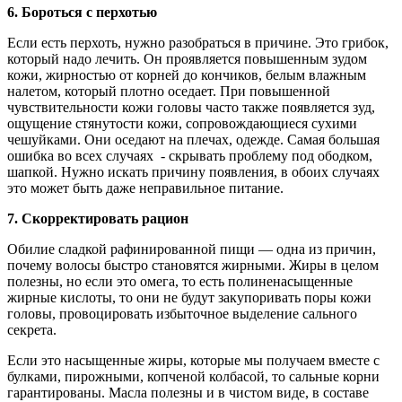
6. Бороться с перхотью
Если есть перхоть, нужно разобраться в причине. Это грибок,
который надо лечить. Он проявляется повышенным зудом
кожи, жирностью от корней до кончиков, белым влажным
налетом, который плотно оседает. При повышенной
чувствительности кожи головы часто также появляется зуд,
ощущение стянутости кожи, сопровождающиеся сухими
чешуйками. Они оседают на плечах, одежде. Самая большая
ошибка во всех случаях - скрывать проблему под ободком,
шапкой. Нужно искать причину появления, в обоих случаях
это может быть даже неправильное питание.
7. Скорректировать рацион
Обилие сладкой рафинированной пищи — одна из причин,
почему волосы быстро становятся жирными. Жиры в целом
полезны, но если это омега, то есть полиненасыщенные
жирные кислоты, то они не будут закупоривать поры кожи
головы, провоцировать избыточное выделение сального
секрета.
Если это насыщенные жиры, которые мы получаем вместе с
булками, пирожными, копченой колбасой, то сальные корни
гарантированы. Масла полезны и в чистом виде, в составе