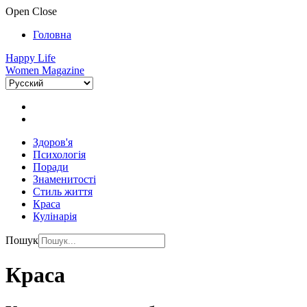
Open
Close
Головна
Happy Life
Women Magazine
Здоров'я
Психологія
Поради
Знаменитості
Стиль життя
Краса
Кулінарія
Пошук
Краса