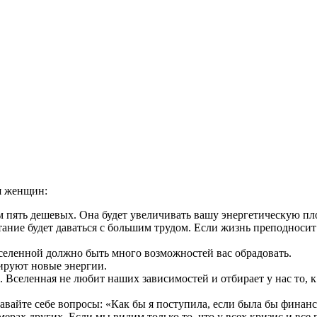
я женщин:
 пять дешевых. Она будет увеличивать вашу энергетическую пло
тание будет даваться с большим трудом. Если жизнь преподноси
селенной должно быть много возможностей вас обрадовать.
кируют новые энергии.
. Вселенная не любит наших зависимостей и отбирает у нас то, к
авайте себе вопросы: «Как бы я поступила, если была бы финан
рах других. Если мы видим только то, что у всех кризис и все 