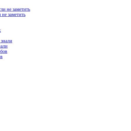
 не заметить
нали
ов