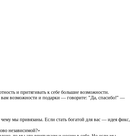
тность и притягивать к себе большие возможности.
т вам возможности и подарки — говорите: "Да, спасибо!" —
 чему мы привязаны. Если стать богатой для вас — идея фикс,
сово независимой?»
плохо, то мы это впитываем и носим в себе. Но если мы