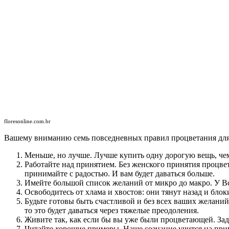
floresonline.com.br
Вашему вниманию семь повседневных правил процветания дл
Меньше, но лучше. Лучше купить одну дорогую вещь, чем
Работайте над принятием. Без женского принятия процве
принимайте с радостью. И вам будет даваться больше.
Имейте большой список желаний от микро до макро. У В
Освободитесь от хлама и хвостов: они тянут назад и бло
Будьте готовы быть счастливой и без всех ваших желаний
то это будет даваться через тяжелые преодоления.
Живите так, как если бы вы уже были процветающей. Зад
Читайте хорошие примеры. Наше сознание учится на приме