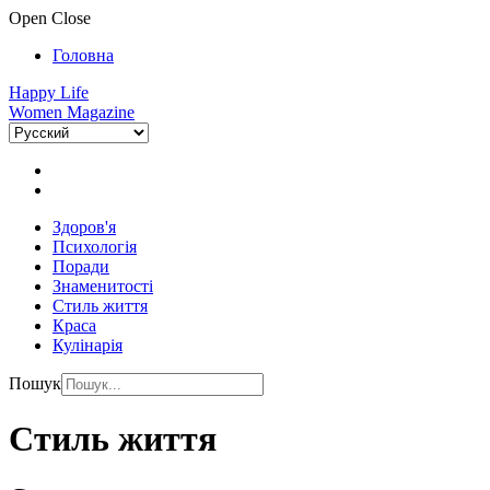
Open
Close
Головна
Happy Life
Women Magazine
Здоров'я
Психологія
Поради
Знаменитості
Стиль життя
Краса
Кулінарія
Пошук
Стиль життя