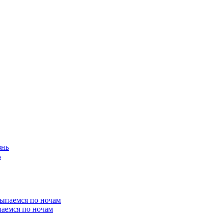
ь
паемся по ночам