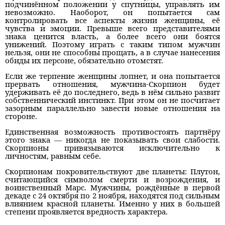
подчинённом положении у спутницы, управлять им
невозможно. Наоборот, он попытается сам
контролировать все аспекты жизни женщины, её
чувства и эмоции. Превыше всего представителями
знака ценится власть, а более всего они боятся
унижений. Поэтому играть с таким типом мужчин
нельзя, они не способны прощать, а в случае нанесения
обиды их персоне, обязательно отомстят.
Если же терпение женщины лопнет, и она попытается
прервать отношения, мужчина-Скорпион будет
удерживать её до последнего, ведь в нём сильно развит
собственнический инстинкт. При этом он не посчитает
зазорным параллельно завести новые отношения на
стороне.
Единственная возможность противостоять партнёру
этого знака — никогда не показывать свои слабости.
Скорпионы привязываются исключительно к
личностям, равным себе.
Скорпионам покровительствуют две планеты: Плутон,
считающийся символом смерти и возрождения, и
воинственный Марс. Мужчины, рождённые в первой
декаде с 24 октября по 2 ноября, находятся под сильным
влиянием красной планеты. Именно у них в большей
степени проявляется вредность характера.