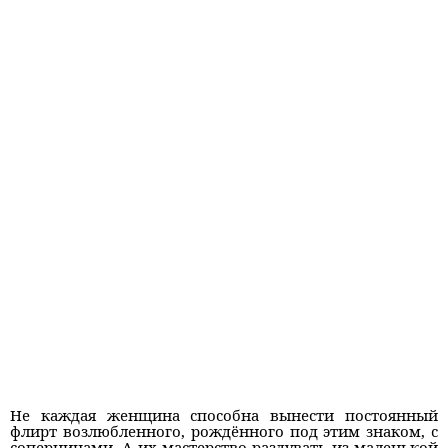
Не каждая женщина способна вынести постоянный
флирт возлюбленного, рождённого под этим знаком, с
соперницами. А их мастерство раздувать из маленькой