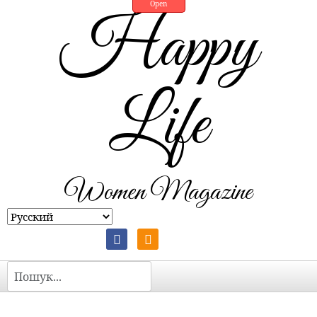
Open
Happy
Life
Women Magazine
Пошук