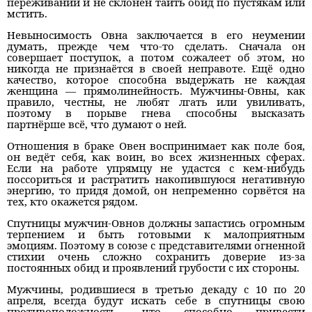
переживаний и не склонен таить обид по пустякам или
мстить.
Невыносимость Овна заключается в его неумении
думать, прежде чем что-то сделать. Сначала он
совершает поступок, а потом сожалеет об этом, но
никогда не признаётся в своей неправоте. Ещё одно
качество, которое способна выдержать не каждая
женщина — прямолинейность. Мужчины-Овны, как
правило, честны, не любят лгать или увиливать,
поэтому в порыве гнева способны высказать
партнёрше всё, что думают о ней.
Отношения в браке Овен воспринимает как поле боя,
он ведёт себя, как воин, во всех жизненных сферах.
Если на работе упрямцу не удастся с кем-нибудь
поссориться и растратить накопившуюся негативную
энергию, то придя домой, он непременно сорвётся на
тех, кто окажется рядом.
Спутницы мужчин-Овнов должны запастись огромным
терпением и быть готовыми к малоприятным
эмоциям. Поэтому в союзе с представителями огненной
стихии очень сложно сохранить доверие из-за
постоянных обид и проявлений грубости с их стороны.
Мужчины, родившиеся в третью декаду с 10 по 20
апреля, всегда будут искать себе в спутницы свою
противоположность, что способно привести