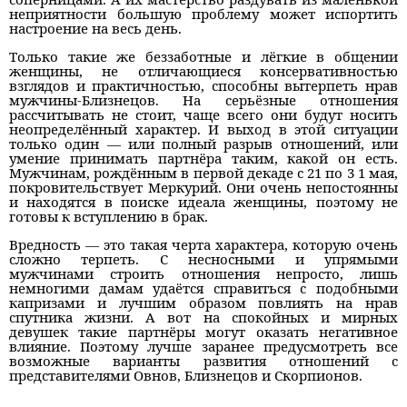
неприятности большую проблему может испортить
настроение на весь день.
Только такие же беззаботные и лёгкие в общении
женщины, не отличающиеся консервативностью
взглядов и практичностью, способны вытерпеть нрав
мужчины-Близнецов. На серьёзные отношения
рассчитывать не стоит, чаще всего они будут носить
неопределённый характер. И выход в этой ситуации
только один — или полный разрыв отношений, или
умение принимать партнёра таким, какой он есть.
Мужчинам, рождённым в первой декаде с 21 по 3 1 мая,
покровительствует Меркурий. Они очень непостоянны
и находятся в поиске идеала женщины, поэтому не
готовы к вступлению в брак.
Вредность — это такая черта характера, которую очень
сложно терпеть. С несносными и упрямыми
мужчинами строить отношения непросто, лишь
немногими дамам удаётся справиться с подобными
капризами и лучшим образом повлиять на нрав
спутника жизни. А вот на спокойных и мирных
девушек такие партнёры могут оказать негативное
влияние. Поэтому лучше заранее предусмотреть все
возможные варианты развития отношений с
представителями Овнов, Близнецов и Скорпионов.