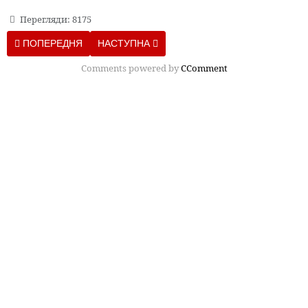
Перегляди: 8175
ПОПЕРЕДНЯ СТАТТЯ: КАК КАК ВЕДЕТ СЕБЯ МУЖЧИНА, КОТО
НАСТУПНА СТАТТЯ: ПОВТОРЯЮЩИЕСЯ СНЫ:
ПОПЕРЕДНЯ
НАСТУПНА
Comments powered by
CComment