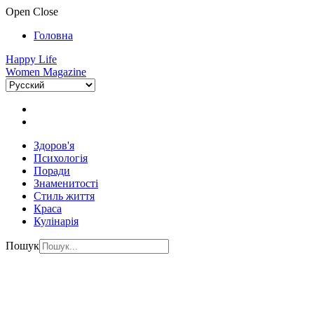
Open
Close
Головна
Happy Life
Women Magazine
Здоров'я
Психологія
Поради
Знаменитості
Стиль життя
Краса
Кулінарія
Пошук