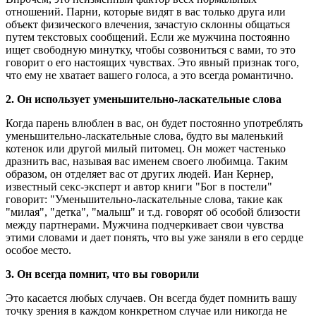
отношений. Парни, которые видят в вас только друга или
объект физического влечения, зачастую склонны общаться
путем текстовых сообщений. Если же мужчина постоянно
ищет свободную минутку, чтобы созвониться с вами, то это
говорит о его настоящих чувствах. Это явный признак того,
что ему не хватает вашего голоса, а это всегда романтично.
2. Он использует уменьшительно-ласкательные слова
Когда парень влюблен в вас, он будет постоянно употреблять
уменьшительно-ласкательные слова, будто вы маленький
котенок или другой милый питомец. Он может частенько
дразнить вас, называя вас именем своего любимца. Таким
образом, он отделяет вас от других людей. Иан Кернер,
известный секс-эксперт и автор книги "Бог в постели"
говорит: "Уменьшительно-ласкательные слова, такие как
"милая", "детка", "малыш" и т.д. говорят об особой близости
между партнерами. Мужчина подчеркивает свои чувства
этими словами и дает понять, что вы уже заняли в его сердце
особое место.
3. Он всегда помнит, что вы говорили
Это касается любых случаев. Он всегда будет помнить вашу
точку зрения в каждом конкретном случае или никогда не