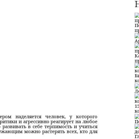
П
п
А
К
п
Б
к
Л
1
к
ром наделяется человек, у которого
П
критики и агрессивно реагирует на любое
 развивать в себе терпимость и учиться
ужающим можно растерять всех, кто для
Г