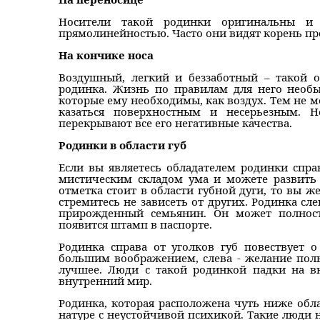
Носители такой родинки оригинальны и 
прямолинейностью. Часто они видят корень пр
На кончике носа
Воздушный, легкий и беззаботный – такой о
родинка. Жизнь по правилам для него необ
которые ему необходимы, как воздух. Тем не 
казаться поверхностным и несерьезным. Н
перекрывают все его негативные качества.
Родинки в области губ
Если вы являетесь обладателем родинки справ
мистическим складом ума и можете развить 
отметка стоит в области губной дуги, то вы 
стремитесь не зависеть от других. Родинка сле
прирожденный семьянин. Он может полност
появится штамп в паспорте.
Родинка справа от уголков губ повествует о
большим воображением, слева - желание поль
лучшее. Люди с такой родинкой падки на в
внутренний мир.
Родинка, которая расположена чуть ниже обла
натуре с неустойчивой психикой. Такие люди 