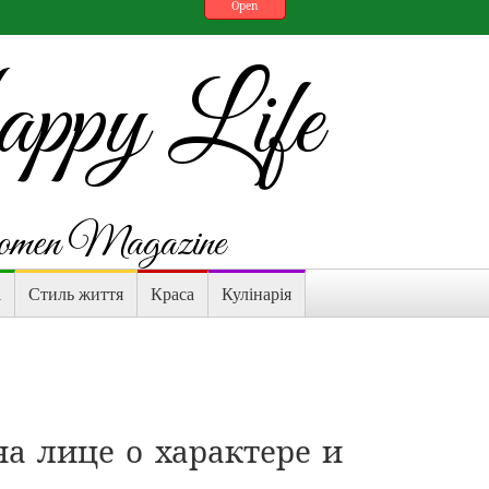
Open
py Life
en Magazine
і
Стиль життя
Краса
Кулінарія
а лице о характере и