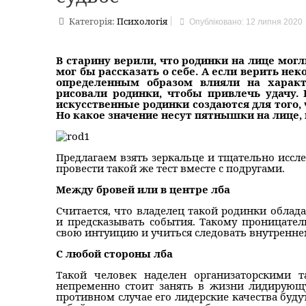
Категорія:
Психологія
Опубліковано: 12 липня 2020
В старину верили, что родинки на лице мог
мог бы рассказать о себе. А если верить н
определенным образом влияли на характ
рисовали родинки, чтобы привлечь удачу. 
искусственные родинки создаются для того,
Но какое значение несут пятнышки на лице,
Предлагаем взять зеркальце и тщательно иссле
провести такой же тест вместе с подругами.
Между бровей или в центре лба
Считается, что владелец такой родинки облад
и предсказывать события. Такому проницате
свою интуицию и учиться следовать внутреннем
С любой стороны лба
Такой человек наделен организаторскими 
непременно стоит занять в жизни лидирующ
противном случае его лидерские качества будут