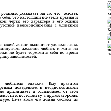
д
 родинки указывает на то, что человек
Х
себя. Это настоящий искатель правды и
к
акой черты его характера в его жизни
утствие взаимопонимания с близкими
К
э
1
 в своей жизни выдвигает удовольствия.
июминутном желании любить и жить на
инки не будет тормозить себя во время
Ч
вушку зависимостей.
 любитель эпатажа. Ему нравится
артным поведением и неоднозначными
но притягивает и отталкивает от себя
ьности и постоянству, с другой стороны,
уре. Из-за этого его жизнь состоит из