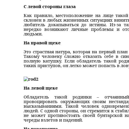
С левой стороны глаза
Как правило, местоположение на лице такой
склонен в любых жизненных ситуациях винить 
любитель докапываться до истины. Из-за т
нередко возникают личные проблемы и отс
людьми.
На правой щеке
Это страстная натура, которая на первый план
Такому человеку сложно отказать себе в с
полную катушку. Если обладатель такой род
таких приступов, он легко может попасть в ло
На левой щеке
Обладатель такой родинки – отчаянный
провоцировать окружающих своим нестанд
высказываниями. Такой человек одновремен
людей. С одной стороны, он стремится к стабил
не может противостоять своей бунтарской нат
череды взлетов и падений.
На переносице