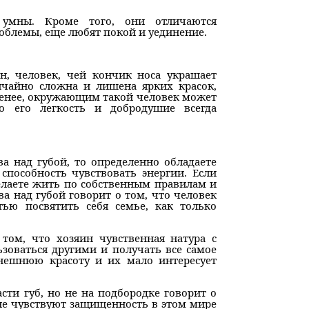
умны. Кроме того, они отличаются
облемы, еще любят покой и уединение.
н, человек, чей кончик носа украшает
ычайно сложна и лишена ярких красок,
менее, окружающим такой человек может
о его легкость и добродушие всегда
а над губой, то определенно обладаете
способность чувствовать энергии. Если
желаете жить по собственным правилам и
ва над губой говорит о том, что человек
ью посвятить себя семье, как только
 том, что хозяин чувственная натура с
зоваться другими и получать все самое
нешнюю красоту и их мало интересует
сти губ, но не на подбородке говорит о
не чувствуют защищенность в этом мире