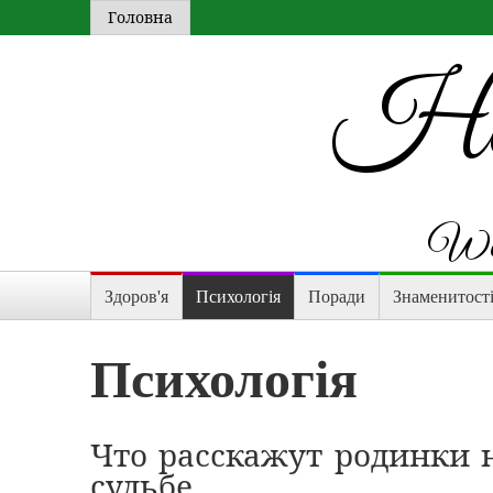
Головна
Hap
Wom
Здоров'я
Психологія
Поради
Знаменитост
Психологія
Что расскажут родинки н
судьбе