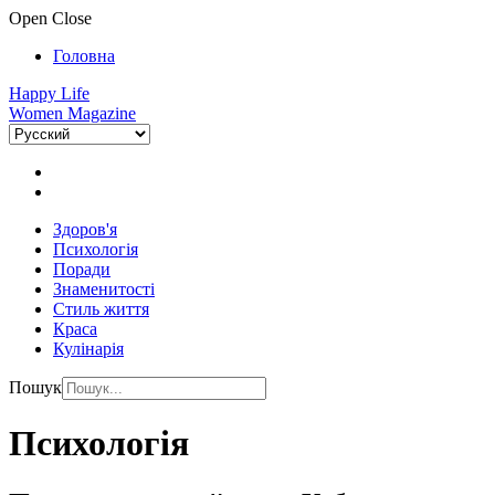
Open
Close
Головна
Happy Life
Women Magazine
Здоров'я
Психологія
Поради
Знаменитості
Стиль життя
Краса
Кулінарія
Пошук
Психологія