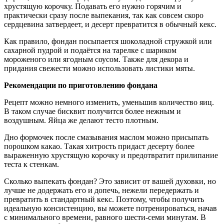
хрустящую корочку. Подавать его нужно горячим и
практически сразу после выпекания, так как совсем скоро
сердцевина затвердеет, и десерт превратится в обычный кекс.
Как правило, фондан посыпается шоколадной стружкой или
сахарной пудрой и подаётся на тарелке с шариком
мороженого или ягодным соусом. Также для декора и
придания свежести можно использовать листики мяты.
Рекомендации по приготовлению фондана
Рецепт можно немного изменить, уменьшив количество яиц.
В таком случае бисквит получится более нежным и
воздушным. Яйца же делают тесто плотным.
Дно формочек после смазывания маслом можно присыпать
порошком какао. Такая хитрость придаст десерту более
выраженную хрустящую корочку и предотвратит прилипание
теста к стенкам.
Сколько выпекать фондан? Это зависит от вашей духовки, но
лучше не додержать его и допечь, нежели передержать и
превратить в стандартный кекс. Поэтому, чтобы получить
идеальную консистенцию, вы можете потренироваться, начав
с минимального времени, равного шести-семи минутам. В