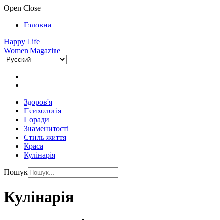
Open
Close
Головна
Happy Life
Women Magazine
Здоров'я
Психологія
Поради
Знаменитості
Стиль життя
Краса
Кулінарія
Пошук
Кулінарія