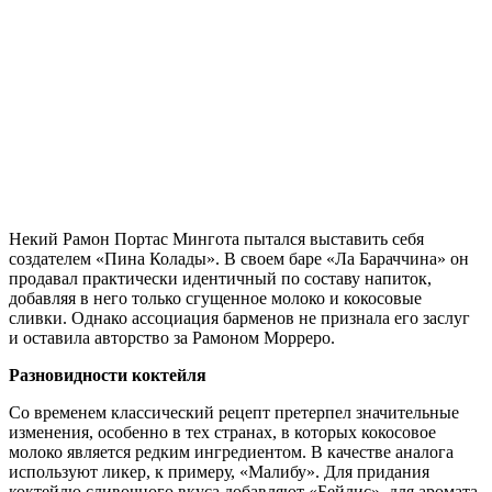
Некий Рамон Портас Мингота пытался выставить себя
создателем «Пина Колады». В своем баре «Ла Бараччина» он
продавал практически идентичный по составу напиток,
добавляя в него только сгущенное молоко и кокосовые
сливки. Однако ассоциация барменов не признала его заслуг
и оставила авторство за Рамоном Морреро.
Разновидности коктейля
Со временем классический рецепт претерпел значительные
изменения, особенно в тех странах, в которых кокосовое
молоко является редким ингредиентом. В качестве аналога
используют ликер, к примеру, «Малибу». Для придания
коктейлю сливочного вкуса добавляют «Бейлис», для аромата