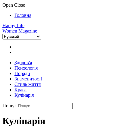
Open
Close
Головна
Happy Life
Women Magazine
Здоров'я
Психологія
Поради
Знаменитості
Стиль життя
Краса
Кулінарія
Пошук
Кулінарія