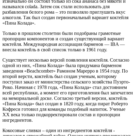
Изначально он состоял только из сока ананаса без мякоти и
назывался colada. Затем сок стали использовать для
разбавления белого рома – это позволяло приглушить вкус
алкоголя. Так был создан первоначальный вариант коктейля
«Пина Колада».
Только в прошлом столетии были подобраны грамотные
пропорции компонентов и создан существующий вариант
коктейля. Международная ассоциация барменов — IBA —
внесла коктейль в свой список только в 1961 году.
Существует несколько версий появления коктейля. Согласно
одной из них, «Пина Колада» была придумана барменом
заведения «Beachcomber» Рамоном Марерро в 1954 году. По
второй версти, коктейль был создан ученым, которому
поступил заказ от министерства сельского хозяйства Пуэрто-
Рико. Начиная с 1978 года, «Пина Колада» стал достоянием
всей республики, а момент его приготовления был запечатлен
на мемориальной доске. Согласно третьей версии, коктейль
«Пина Колада» был создан в 1820 году, когда пират Роберто
Кофреси готовил для команды подобный напиток. Ученые
XX века только подкорректировали состав и пропорции
ингредиентов.
Кокосовые сливки – один из ингредиентов коктейля -
держался в строжайшей тайне. Однако интрига продержалась