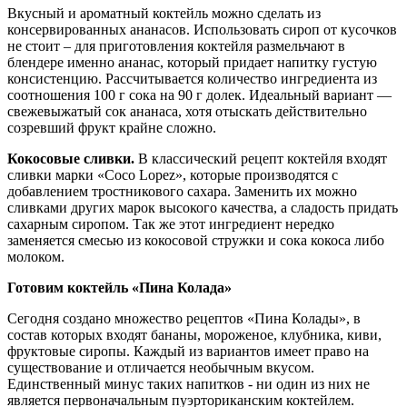
Вкусный и ароматный коктейль можно сделать из
консервированных ананасов. Использовать сироп от кусочков
не стоит – для приготовления коктейля размельчают в
блендере именно ананас, который придает напитку густую
консистенцию. Рассчитывается количество ингредиента из
соотношения 100 г сока на 90 г долек. Идеальный вариант —
свежевыжатый сок ананаса, хотя отыскать действительно
созревший фрукт крайне сложно.
Кокосовые сливки.
В классический рецепт коктейля входят
сливки марки «Coco Lopez», которые производятся с
добавлением тростникового сахара. Заменить их можно
сливками других марок высокого качества, а сладость придать
сахарным сиропом. Так же этот ингредиент нередко
заменяется смесью из кокосовой стружки и сока кокоса либо
молоком.
Готовим коктейль «Пина Колада»
Сегодня создано множество рецептов «Пина Колады», в
состав которых входят бананы, мороженое, клубника, киви,
фруктовые сиропы. Каждый из вариантов имеет право на
существование и отличается необычным вкусом.
Единственный минус таких напитков - ни один из них не
является первоначальным пуэрториканским коктейлем.