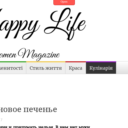
Open
py Life
en Magazine
енитості
Стиль життя
Краса
Кулінарія
новое печенье
17
ния и придумать нельзя. В нем нет муки