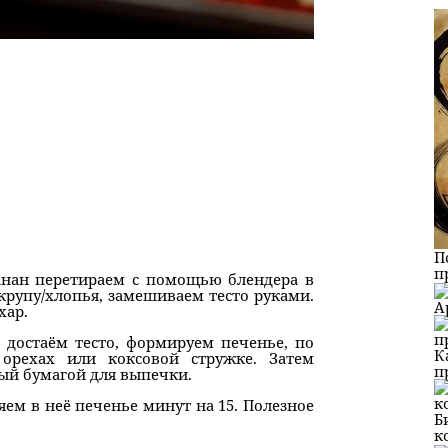
П
п
анан перетираем с помощью блендера в
крупу/хлопья, замешиваем тесто руками.
А
хар.
 достаём тесто, формируем печенье, по
К
орехах или коксовой стружке. Затем
п
ый бумагой для выпечки.
яем в неё печенье минут на 15. Полезное
Б
к