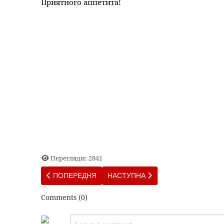
Приятного аппетита!
Перегляди: 2841
ПОПЕРЕДНЯ СТАТТЯ: ТОП-5 РЕЦЕПТОВ ПАННА КО
НАСТУПНА СТАТТЯ: 15 ИНТЕРЕ
ПОПЕРЕДНЯ
НАСТУПНА
Comments (
0
)