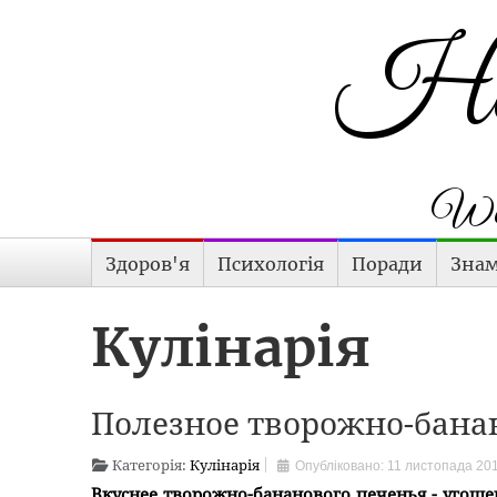
Hap
Wom
Здоров'я
Психологія
Поради
Знам
Кулінарія
Полезное творожно-бана
Категорія:
Кулінарія
Опубліковано: 11 листопада 20
Вкуснее творожно-бананового печенья - угоще