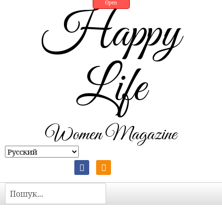
Open
Happy
Life
Women Magazine
Пошук