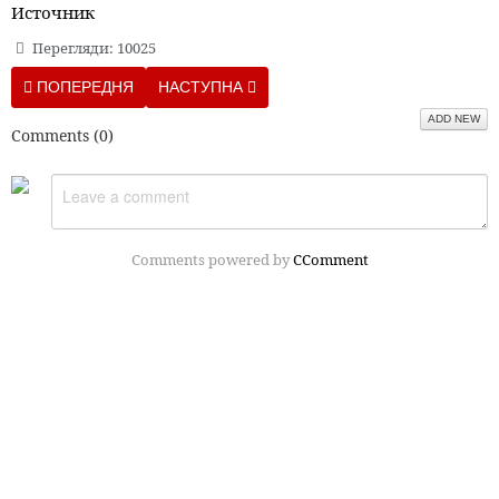
Источник
Перегляди: 10025
ПОПЕРЕДНЯ СТАТТЯ: ПОЛЕЗНЫЕ КОНФЕТЫ ИЗ СУХОФРУКТО
НАСТУПНА СТАТТЯ: ТЫКВЕННЫЕ БУЛОЧКИ
ПОПЕРЕДНЯ
НАСТУПНА
ADD NEW
Comments (
0
)
Comments powered by
CComment