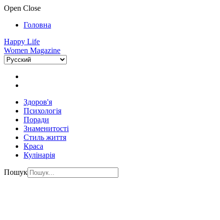
Open
Close
Головна
Happy Life
Women Magazine
Здоров'я
Психологія
Поради
Знаменитості
Стиль життя
Краса
Кулінарія
Пошук