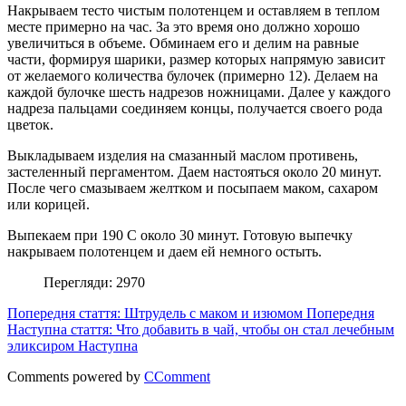
Накрываем тесто чистым полотенцем и оставляем в теплом
месте примерно на час. За это время оно должно хорошо
увеличиться в объеме. Обминаем его и делим на равные
части, формируя шарики, размер которых напрямую зависит
от желаемого количества булочек (примерно 12). Делаем на
каждой булочке шесть надрезов ножницами. Далее у каждого
надреза пальцами соединяем концы, получается своего рода
цветок.
Выкладываем изделия на смазанный маслом противень,
застеленный пергаментом. Даем настояться около 20 минут.
После чего смазываем желтком и посыпаем маком, сахаром
или корицей.
Выпекаем при 190 С около 30 минут. Готовую выпечку
накрываем полотенцем и даем ей немного остыть.
Перегляди: 2970
Попередня стаття: Штрудель с маком и изюмом
Попередня
Наступна стаття: Что добавить в чай, чтобы он стал лечебным
эликсиром
Наступна
Comments powered by
CComment