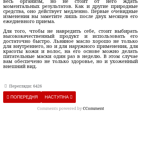
весь организм, но не стоит от него ждать
моментальных результатов. Как и другие природные
средства, оно действует медленно. Первые очевидные
изменения вы заметите лишь после двух месяцев его
ежедневного приема.
Для того, чтобы не навредить себе, стоит выбирать
высококачественный продукт и использовать его
достаточно быстро. Льняное масло хорошо не только
для внутреннего, но и для наружного применения, для
красоты кожи и волос, на его основе можно делать
питательные маски один раз в неделю. В этом случае
вам обеспечено не только здоровье, но и ухоженный
внешний вид.
Перегляди: 6426
ПОПЕРЕДНЯ СТАТТЯ: 15 ПРОСТЫХ СПОСОБОВ УСКОРИТЬ С
НАСТУПНА СТАТТЯ: 10 САМЫХ ДИЕТИЧЕСК
ПОПЕРЕДНЯ
НАСТУПНА
Comments powered by
CComment