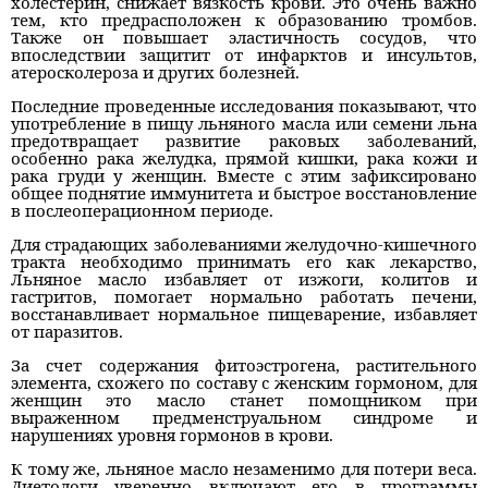
холестерин, снижает вязкость крови. Это очень важно
тем, кто предрасположен к образованию тромбов.
Также он повышает эластичность сосудов, что
впоследствии защитит от инфарктов и инсультов,
атеросколероза и других болезней.
Последние проведенные исследования показывают, что
употребление в пищу льняного масла или семени льна
предотвращает развитие раковых заболеваний,
особенно рака желудка, прямой кишки, рака кожи и
рака груди у женщин. Вместе с этим зафиксировано
общее поднятие иммунитета и быстрое восстановление
в послеоперационном периоде.
Для страдающих заболеваниями желудочно-кишечного
тракта необходимо принимать его как лекарство,
Льняное масло избавляет от изжоги, колитов и
гастритов, помогает нормально работать печени,
восстанавливает нормальное пищеварение, избавляет
от паразитов.
За счет содержания фитоэстрогена, растительного
элемента, схожего по составу с женским гормоном, для
женщин это масло станет помощником при
выраженном предменструальном синдроме и
нарушениях уровня гормонов в крови.
К тому же, льняное масло незаменимо для потери веса.
Диетологи уверенно включают его в программы