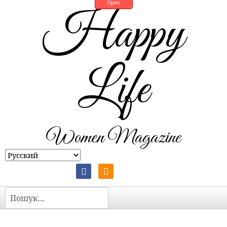
Open
Happy
Life
Women Magazine
Пошук