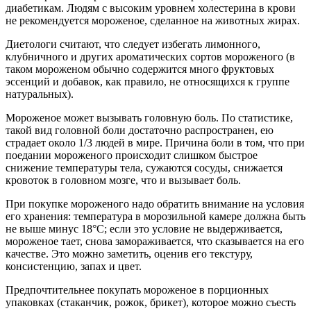
диабетикам. Людям с высоким уровнем холестерина в крови
не рекомендуется мороженое, сделанное на животных жирах.
Диетологи считают, что следует избегать лимонного,
клубничного и других ароматических сортов мороженого (в
таком мороженом обычно содержится много фруктовых
эссенций и добавок, как правило, не относящихся к группе
натуральных).
Мороженое может вызывать головную боль. По статистике,
такой вид головной боли достаточно распространен, ею
страдает около 1/3 людей в мире. Причина боли в том, что при
поедании мороженого происходит слишком быстрое
снижение температуры тела, сужаются сосуды, снижается
кровоток в головном мозге, что и вызывает боль.
При покупке мороженого надо обратить внимание на условия
его хранения: температура в морозильной камере должна быть
не выше минус 18°С; если это условие не выдерживается,
мороженое тает, снова замораживается, что сказывается на его
качестве. Это можно заметить, оценив его текстуру,
консистенцию, запах и цвет.
Предпочтительнее покупать мороженое в порционных
упаковках (стаканчик, рожок, брикет), которое можно съесть