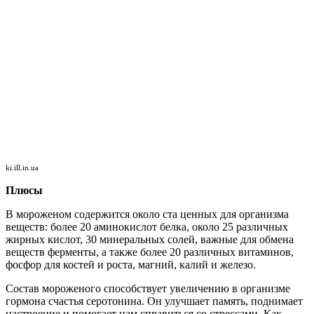
ki.ill.in.ua
Плюсы
В мороженом содержится около ста ценных для организма
веществ: более 20 аминокислот белка, около 25 различных
жирных кислот, 30 минеральных солей, важные для обмена
веществ ферменты, а также более 20 различных витаминов,
фосфор для костей и роста, магний, калий и железо.
Состав мороженого способствует увеличению в организме
гормона счастья серотонина. Он улучшает память, поднимает
настроение и помогает нам справиться со стрессами. Как