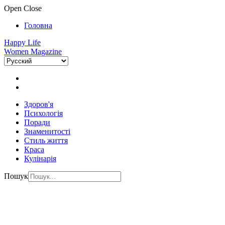
Open
Close
Головна
Happy Life
Women Magazine
Здоров'я
Психологія
Поради
Знаменитості
Стиль життя
Краса
Кулінарія
Пошук