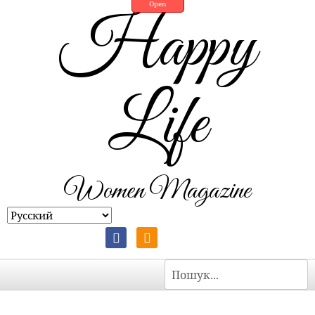
Open
Happy
Life
Women Magazine
Пошук