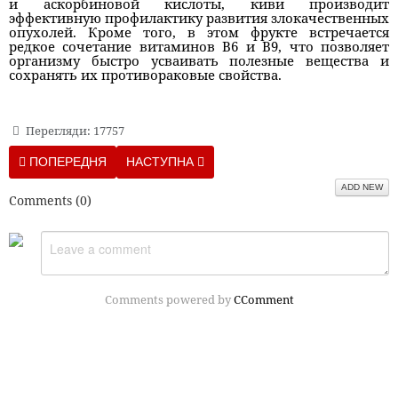
и аскорбиновой кислоты, киви производит
эффективную профилактику развития злокачественных
опухолей. Кроме того, в этом фрукте встречается
редкое сочетание витаминов В6 и В9, что позволяет
организму быстро усваивать полезные вещества и
сохранять их противораковые свойства.
Перегляди: 17757
ПОПЕРЕДНЯ СТАТТЯ: 10 ПРИЗНАКОВ ТОГО, ЧТО ВЫ ПЬЕТЕ 
НАСТУПНА СТАТТЯ: 8 ПРОДУКТОВЫХ КОМ
ПОПЕРЕДНЯ
НАСТУПНА
ADD NEW
Comments (
0
)
Comments powered by
CComment