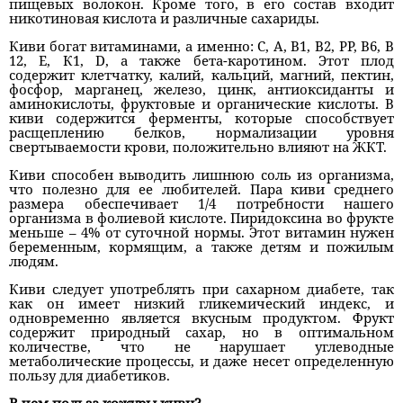
пищевых волокон. Кроме того, в его состав входит
никотиновая кислота и различные сахариды.
Киви богат витаминами, а именно: С, А, В1, В2, РР, В6, В
12, Е, К1, D, а также бета-каротином. Этот плод
содержит клетчатку, калий, кальций, магний, пектин,
фосфор, марганец, железо, цинк, антиоксиданты и
аминокислоты, фруктовые и органические кислоты. В
киви содержится ферменты, которые способствует
расщеплению белков, нормализации уровня
свертываемости крови, положительно влияют на ЖКТ.
Киви способен выводить лишнюю соль из организма,
что полезно для ее любителей. Пара киви среднего
размера обеспечивает 1/4 потребности нашего
организма в фолиевой кислоте. Пиридоксина во фрукте
меньше – 4% от суточной нормы. Этот витамин нужен
беременным, кормящим, а также детям и пожилым
людям.
Киви следует употреблять при сахарном диабете, так
как он имеет низкий гликемический индекс, и
одновременно является вкусным продуктом. Фрукт
содержит природный сахар, но в оптимальном
количестве, что не нарушает углеводные
метаболические процессы, и даже несет определенную
пользу для диабетиков.