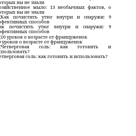
озяйственное мыло: 13 необычных фактов, о
оторых вы не знали
ак почистить утюг внутри и снаружи: 9
ффективных способов
0 уроков о возрасте от француженок
етверговая соль: как готовить и использовать?