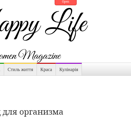
Open
py Life
en Magazine
і
Стиль життя
Краса
Кулінарія
д для организма