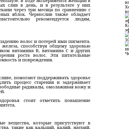
енопаузе. В ходе эксперимента женщин в
ых слив в день, и в результате у них
Х
кани через три месяца по сравнению с
к
еных яблок. Чернослив также обладает
астоятельно рекомендуется людям,
К
э
1
падению волос и потерей ими пигмента.
 железа, способствуя общему здоровью
иком витамина В, витамина С и других
Ч
орения роста волос. Эти питательные
омкость и повреждения.
сливе, помогают поддерживать здоровье
длить процесс старения и задерживает
свободные радикалы, омолаживая кожу и
ей.
здоровья стоит отметить повышение
нитета.
ные вещества, которые присутствуют в
ва, такие как кальций, калий, натрий,