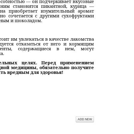
особностью — он подчеркивает вкусовые
 ним становится пикантной, курица —
ина приобретает изумительный аромат
сно сочетается с другими сухофруктами
еным и шоколадом.
тоит им увлекаться в качестве лакомства
дуется отказаться от него и кормящим
енты, содержащиеся в нем, могут
а.
ельных целях. Перед применением
дной медицины, обязательно получите
ть вредным для здоровья!
ЛЕНИЯ ИММУНИТЕТА
НЫХ ВЕЩЕЙ ДОМЕ, ИЗ-ЗА КОТОРЫХ МОЖНО ЗАБОЛЕТЬ
ADD NEW