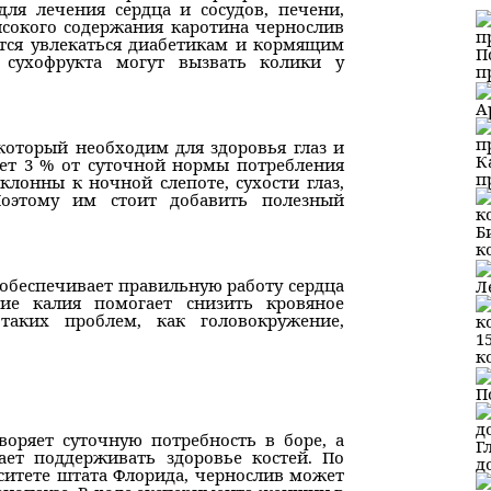
ля лечения сердца и сосудов, печени,
высокого содержания каротина чернослив
ется увлекаться диабетикам и кормящим
П
а сухофрукта могут вызвать колики у
п
А
который необходим для здоровья глаз и
К
ает 3 % от суточной нормы потребления
п
лонны к ночной слепоте, сухости глаз,
Поэтому им стоит добавить полезный
Б
к
 обеспечивает правильную работу сердца
Л
ие калия помогает снизить кровяное
таких проблем, как головокружение,
1
к
П
воряет суточную потребность в боре, а
Г
ает поддерживать здоровье костей. По
д
ситете штата Флорида, чернослив может