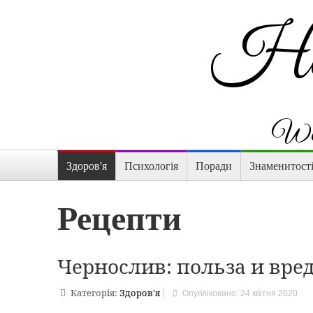
Hap
Wom
Здоров'я
Психологія
Поради
Знаменитост
Рецепти
Чернослив: польза и вре
Категорія:
Здоров'я
Опубліковано: 24 квітня 2020