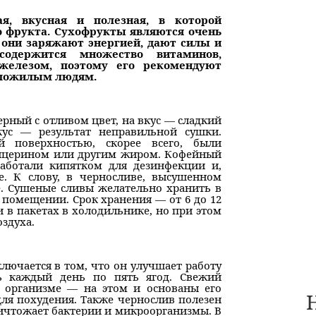
я, вкусная и полезная, в которой
о фрукта. Сухофрукты являются очень
они заряжают энергией, дают силы и
содержится множество витаминов,
железом, поэтому его рекомендуют
 пожилым людям.
рный с отливом цвет, на вкус — сладкий
кус — результат неправильной сушки.
 поверхностью, скорее всего, были
лицерином или другим жиром. Кофейный
работали кипятком для дезинфекции и,
е. К слову, в черносливе, высушенном
е. Сушеные сливы желательно хранить в
помещении. Срок хранения — от 6 до 12
 в пакетах в холодильнике, но при этом
оздуха.
лючается в том, что он улучшает работу
ть каждый день по пять ягод. Свежий
 организме — на этом и основаны его
для похудения. Также чернослив полезен
ничтожает бактерии и микроорганизмы. В