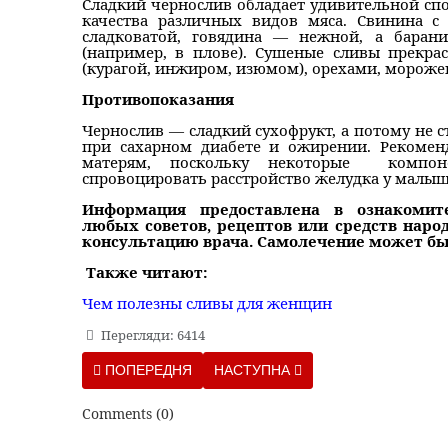
Сладкий чернослив обладает удивительной сп
качества различных видов мяса. Свинина с
сладковатой, говядина — нежной, а баран
(например, в плове). Сушеные сливы прекра
(курагой, инжиром, изюмом), орехами, морож
Противопоказания
Чернослив — сладкий сухофрукт, а потому не с
при сахарном диабете и ожирении. Рекомен
матерям, поскольку некоторые компон
спровоцировать расстройство желудка у малыш
Информация предоставлена в ознакомит
любых советов, рецептов или средств наро
консультацию врача. Самолечение может бы
Также читают:
Чем полезны сливы для женщин
Перегляди: 6414
ПОПЕРЕДНЯ СТАТТЯ: ТОП-5 СПЕЦИЙ ДЛЯ УКРЕП
НАСТУПНА СТАТТЯ: 10 ПРИВЫЧ
ПОПЕРЕДНЯ
НАСТУПНА
Comments (
0
)