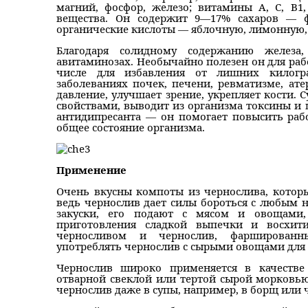
магний, фосфор, железо; витамины А, С, В1,
вещества. Он содержит 9—17% сахаров — ф
органические кислоты — яблочную, лимонную,
Благодаря солидному содержанию железа
авитаминозах. Необычайно полезен он для раб
числе для избавления от лишних килогр
заболеваниях почек, печени, ревматизме, ате
давление, улучшает зрение, укрепляет кости.
свойствами, выводит из организма токсины и 
антидипресанта — он помогает повысить раб
общее состояние организма.
Применение
Очень вкусны компоты из чернослива, котор
ведь чернослив дает силы бороться с любым н
закуски, его подают с мясом и овощами,
приготовления сладкой выпечки и восхити
черносливом и чернослив, фаршированн
употреблять чернослив с сырыми овощами для 
Чернослив широко применяется в качестве 
отварной свеклой или тертой сырой морковью
чернослив даже в супы, например, в борщ или