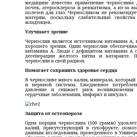
медицине известно применение чернослива д
почек, атеросклероза и ревматизма, а из-за 
полезен для глаз. Черносливом не рекоменду
матерям, поскольку слабительные свойств
младенцев.
Улучшает зрение
Чернослив является источником витамина А, 
хорошего зрения. Один чернослив обеспечив
витамина А. Люди с дефицитом витамина А ск
дегенерации желтого пятна и катаракте. 
чернослив в свой рацион.
Помогает сохранить здоровье сердца
В черносливе много калия, минерала, который
и нервной системы. Ежедневное потреблен
давление и снижает риск возникновения 
сердечные заболевания, инфаркт и инсульт.
Защита от остеопороза
Одна порция чернослива (100 грамм) удовлет
калий, присутствующий в сухофрукте, помог
данным исследования, проведенного в Универ