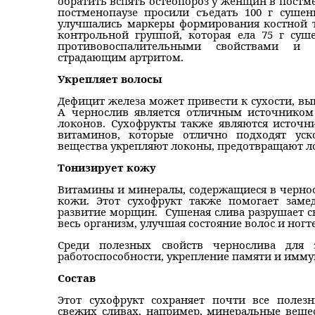
обратить вспять остеопороз у женщин в постм
постменопаузе просили съедать 100 г сушен
улучшались маркеры формирования костной т
контрольной группой, которая ела 75 г суш
противовоспалительными свойствами и н
страдающим артритом.
Укрепляет волосы
Дефицит железа может привести к сухости, вы
А чернослив является отличным источником
локонов. Сухофрукты также являются источн
витаминов, которые отлично подходят уск
вещества укрепляют локоны, предотвращают л
Тонизирует кожу
Витамины и минералы, содержащиеся в черно
кожи. Этот сухофрукт также помогает заме
развитие морщин. Сушеная слива разрушает 
весь организм, улучшая состояние волос и ногт
Среди полезных свойств чернослива для 
работоспособности, укрепление памяти и имму
Состав
Этот сухофрукт сохраняет почти все полез
свежих сливах, например, минеральные вещест