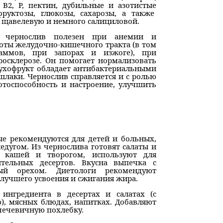
 В2, Р, пектин, дубильные и азотистые
руктозы, глюкозы, сахарозы, а также
 щавелевую и немного салициловой.
, чернослив полезен при анемии и
оты желудочно-кишечного тракта (в том
аммов, при запорах и изжоге), при
росклерозе. Он помогает нормализовать
 Сухофрукт обладает антибактериальными
шлаки. Чернослив справляется и с ролью
отоспособность и настроение, улучшить
ые рекомендуются для детей и больных,
едугом. Из чернослива готовят салаты и
 кашей и творогом, используют для
тельных десертов. Вкусна выпечка с
ый орехом. Диетологи рекомендуют
лучшего усвоения и сжигания жира.
ингредиента в десертах и салатах (с
), мясных блюдах, напитках. Добавляют
 чечевичную похлебку.