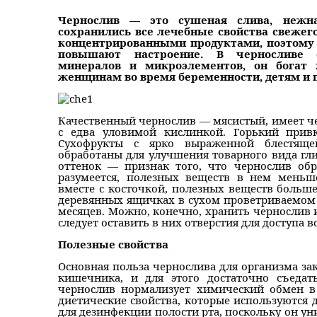
Чернослив — это сушеная слива, нежна
сохранились все лечебные свойства свежег
концентрированными продуктами, поэтому 
повышают настроение. В черносливе 
минералов и микроэлементов, он богат 
женщинам во время беременности, детям и
Качественный чернослив — мясистый, имеет че
с едва уловимой кислинкой. Горький прив
Сухофрукты с ярко выраженной блестящей
обработаны для улучшения товарного вида г
оттенок — признак того, что чернослив об
разумеется, полезных веществ в нем меньш
вместе с косточкой, полезных веществ больш
деревянных ящичках в сухом проветриваемом 
месяцев. Можно, конечно, хранить чернослив и
следует оставить в них отверстия для доступа в
Полезные свойства
Основная польза чернослива для организма зак
кишечника, и для этого достаточно съеда
чернослив нормализует химический обмен в
диетические свойства, которые используются 
для дезинфекции полости рта, поскольку он у