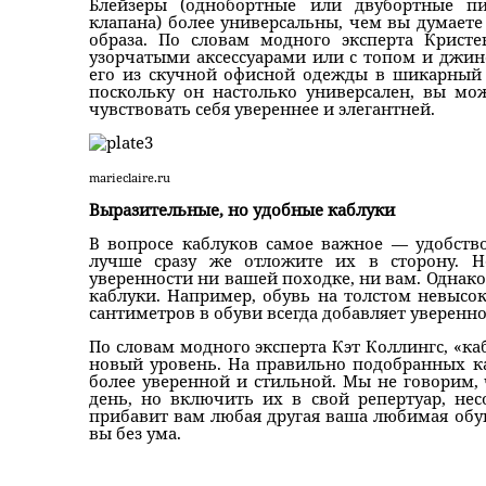
Блейзеры (однобортные или двубортные п
клапана) более универсальны, чем вы думаете
образа. По словам модного эксперта Кристе
узорчатыми аксессуарами или с топом и джин
его из скучной офисной одежды в шикарный 
поскольку он настолько универсален, вы мож
чувствовать себя увереннее и элегантней.
marieclaire.ru
Выразительные, но удобные каблуки
В вопросе каблуков самое важное — удобств
лучше сразу же отложите их в сторону. Н
уверенности ни вашей походке, ни вам. Однак
каблуки. Например, обувь на толстом невысок
сантиметров в обуви всегда добавляет уверенно
По словам модного эксперта Кэт Коллингс, «ка
новый уровень. На правильно подобранных к
более уверенной и стильной. Мы не говорим
день, но включить их в свой репертуар, нес
прибавит вам любая другая ваша любимая обув
вы без ума.