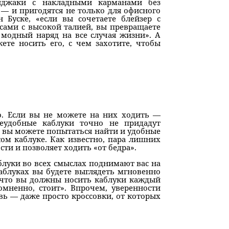
иджаки с накладными карманами без
 — и пригодятся не только для офисного
н Буске, «если вы сочетаете блейзер с
сами с высокой талией, вы превращаете
модный наряд на все случая жизни». А
ете носить его, с чем захотите, чтобы
о. Если вы не можете на них ходить —
еудобные каблуки точно не придадут
о вы можете попытаться найти и удобные
ом каблуке. Как известно, пара лишних
сти и позволяет ходить «от бедра».
блуки во всех смыслах поднимают вас на
аблуках вы будете выглядеть мгновенно
, что вы должны носить каблуки каждый
омненно, стоит». Впрочем, уверенности
ь — даже просто кроссовки, от которых