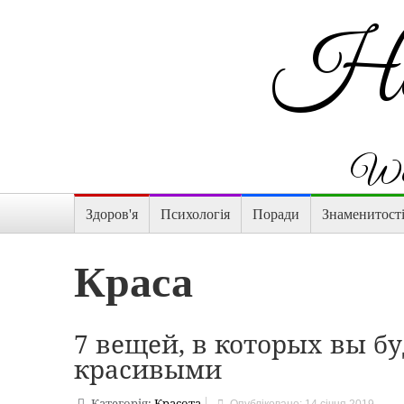
Hap
Wom
Здоров'я
Психологія
Поради
Знаменитост
Краса
7 вещей, в которых вы бу
красивыми
Категорія:
Красота