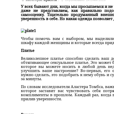
Опубліковано: 14 січня 2019
У всех бывают дни, когда мы просыпаемся и не
даже не представляем, как правильно под
самооценку. Тщательно продуманный внеш
уверенность в себе. Но какая одежда позволяет
Чтобы помочь вам с выбором, мы выделили
шкафу каждой женщины и которые всегда прид
Платье
Великолепное платье способно сделать ваш д
обтягивающее сексуальное платье. Это может 
которое вы можете носить в любой день не
улучшить ваше настроение? Во-первых, его о
нужно сделать, это подобрать к нему обувь и 
за минуты.
По словам исследователя Аластера Томбса, важн
которое заставит вас чувствовать себя по
комплименты в прошлом. Каждый раз, когда вы
прилив уверенности.