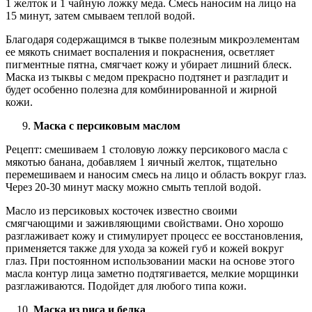
1 желток и 1 чайную ложку меда. Смесь наносим на лицо на
15 минут, затем смываем теплой водой.
Благодаря содержащимся в тыкве полезным микроэлементам
ее мякоть снимает воспаления и покраснения, осветляет
пигментные пятна, смягчает кожу и убирает лишний блеск.
Маска из тыквы с медом прекрасно подтянет и разгладит и
будет особенно полезна для комбинированной и жирной
кожи.
Маска с персиковым маслом
Рецепт: смешиваем 1 столовую ложку персикового масла с
мякотью банана, добавляем 1 яичный желток, тщательно
перемешиваем и наносим смесь на лицо и область вокруг глаз.
Через 20-30 минут маску можно смыть теплой водой.
Масло из персиковых косточек известно своими
смягчающими и заживляющими свойствами. Оно хорошо
разглаживает кожу и стимулирует процесс ее восстановления,
применяется также для ухода за кожей губ и кожей вокруг
глаз. При постоянном использовании маски на основе этого
масла контур лица заметно подтягивается, мелкие морщинки
разглаживаются. Подойдет для любого типа кожи.
Маска из риса и белка