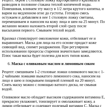
Рецепт: берем 1 столовую ложку картофельного крахмала и
разводим в половине стакана теплой кипяченой воды.
Помешивая, вливаем эту массу в 1/2 литра крутого кипятка, и
варим на медленном огне до густоты. Готовую смесь
остужаем и добавляем в нее 1 столовую ложку сметаны,
перемешиваем и наносим на кожу лица и шеи на 25 минут. По
желанию можно наложить второй слой сразу после
высыхания первого. Смываем теплой водой.
Крахмал стимулирует омоложение кожи, отбеливает ее и
выравнивает. Маска для лица на его основе придаст коже
сияющий вид, снимет раздражения. При регулярном
использовании процессы старения значительно замедляются.
Плюс такая маска будет полезна для всех типов кожи.
Маска с оливковым маслом и лимонным соком
Рецепт: смешиваем 1-2 столовые ложки оливкового масла с 1-
2 чайными ложками выжатого лимонного сока, наносим на
лицо и шею и покрываем пищевой пленкой на 20 минут.
Снять маску можно с помощью ватного диска, не смывая
водой.
Оливковое масло обладает высоким содержанием витамина Е,
прекрасно увлажняет, тонизирует и омолаживает кожу, а
лимон отбеливает и содержит полезный витамин С. Маска с