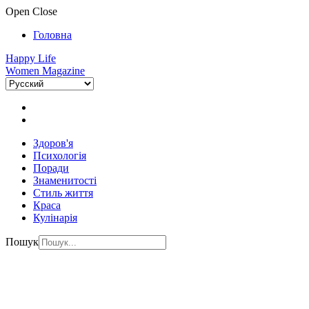
Open
Close
Головна
Happy Life
Women Magazine
Здоров'я
Психологія
Поради
Знаменитості
Стиль життя
Краса
Кулінарія
Пошук