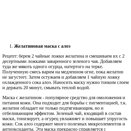
Желатиновая маска с алоэ
Рецепт: берем 2 чайные ложки желатина и смешиваем их с 2
десертными ложками заваренного зеленого чая. Добавляем
туда же мякоть одного огурца, натертого на терке.
Полученную смесь варим на медленном огне, пока желатин
не загустеет. Затем остужаем и добавляем 1 чайную ложку
охлажденного сока алоэ. Наносить маску нужно тонким слоем
и держать 20 минут, смывать теплой водой.
Маска с желатином - популярное средство для омоложения и
питания кожи. Она подходит для борьбы с пигментацией, т.к.
желатин обладает не только подтягивающим, но и
отбеливающим эффектом. Зеленый чай, входящий в состав
маски, тонизирует, а огурец увлажняет и повышает упругость
кожи. Сок алоэ содержит много полезных микроэлементов и
антиоксиданты. Эта маска прекрасно справляется с