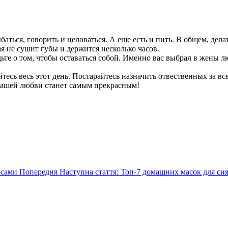
баться, говорить и целоваться. А еще есть и пить. В общем, дела
я не сушит губы и держится несколько часов.
ьте о том, чтобы оставаться собой. Именно вас выбрал в жены 
тесь весь этот день. Постарайтесь назначить отвественных за в
 вашей любви станет самым прекрасным!
лосами
Попередня
Наступна стаття: Топ-7 домашних масок для с