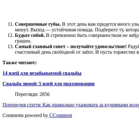
Совершенные губы.
В этот день вам придется много улы
минут. Выход — устойчивая помада. Подберите ту, котора
Будьте собой.
В стремлении быть совершенством не забуд
грации.
Самый главный совет – получайте удовольствие!
Радуй
счастливый день свободной от забот. И пусть торжество
Также читают:
14 идей для незабываемой свадьбы
Свадьба зимой: 5 идей для празднования
Перегляди: 2856
Попередня стаття: Как правильно ухаживать за кудрявыми во
Comments powered by
CComment