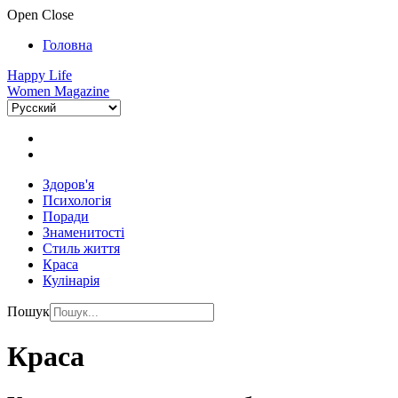
Open
Close
Головна
Happy Life
Women Magazine
Здоров'я
Психологія
Поради
Знаменитості
Стиль життя
Краса
Кулінарія
Пошук
Краса