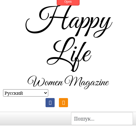
Open
Happy
Life
Women Magazine
Пошук