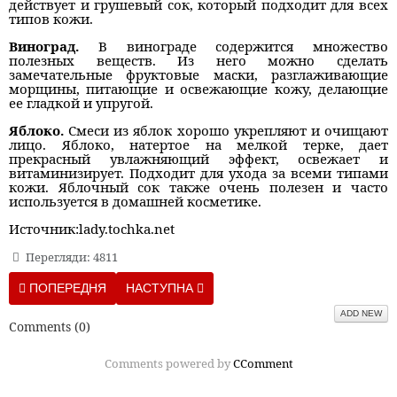
действует и грушевый сок, который подходит для всех
типов кожи.
Виноград.
В винограде содержится множество
полезных веществ. Из него можно сделать
замечательные фруктовые маски, разглаживающие
морщины, питающие и освежающие кожу, делающие
ее гладкой и упругой.
Яблоко.
Смеси из яблок хорошо укрепляют и очищают
лицо. Яблоко, натертое на мелкой терке, дает
прекрасный увлажняющий эффект, освежает и
витаминизирует. Подходит для ухода за всеми типами
кожи. Яблочный сок также очень полезен и часто
используется в домашней косметике.
Источник:lady.tochka.net
Перегляди: 4811
ПОПЕРЕДНЯ СТАТТЯ: УХОД ЗА ВОЛОСАМИ В ЖАРУ: 8 ВАЖНЫ
НАСТУПНА СТАТТЯ: КОСМЕТИЧЕСКИЙ ЛЕД 
ПОПЕРЕДНЯ
НАСТУПНА
ADD NEW
Comments (
0
)
Comments powered by
CComment