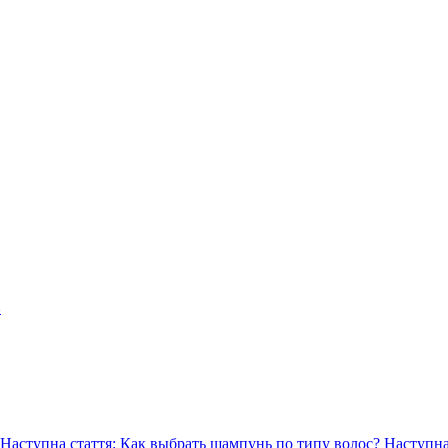
в
Наступна стаття: Как выбрать шампунь по типу волос?
Наступн