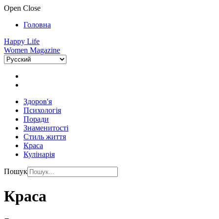
Open
Close
Головна
Happy Life
Women Magazine
Здоров'я
Психологія
Поради
Знаменитості
Стиль життя
Краса
Кулінарія
Пошук
Краса