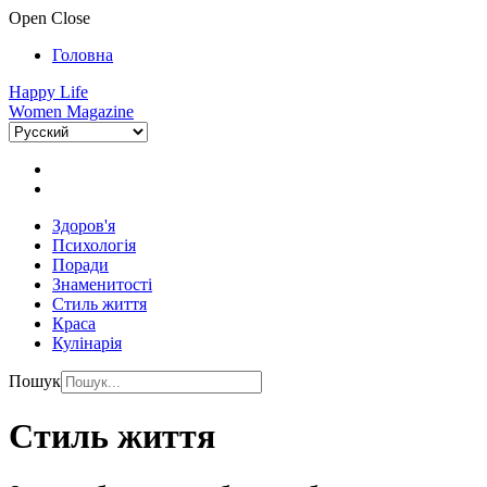
Open
Close
Головна
Happy Life
Women Magazine
Здоров'я
Психологія
Поради
Знаменитості
Стиль життя
Краса
Кулінарія
Пошук
Стиль життя