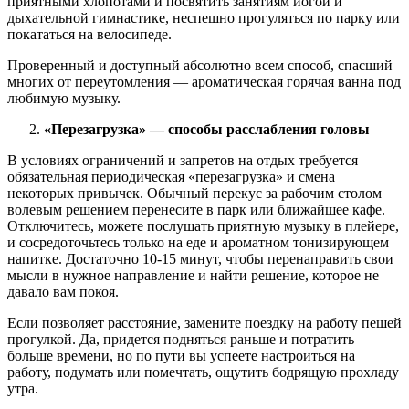
приятными хлопотами и посвятить занятиям йогой и
дыхательной гимнастике, неспешно прогуляться по парку или
покататься на велосипеде.
Проверенный и доступный абсолютно всем способ, спасший
многих от переутомления — ароматическая горячая ванна под
любимую музыку.
«Перезагрузка» — способы расслабления головы
В условиях ограничений и запретов на отдых требуется
обязательная периодическая «перезагрузка» и смена
некоторых привычек. Обычный перекус за рабочим столом
волевым решением перенесите в парк или ближайшее кафе.
Отключитесь, можете послушать приятную музыку в плейере,
и сосредоточьтесь только на еде и ароматном тонизирующем
напитке. Достаточно 10-15 минут, чтобы перенаправить свои
мысли в нужное направление и найти решение, которое не
давало вам покоя.
Если позволяет расстояние, замените поездку на работу пешей
прогулкой. Да, придется подняться раньше и потратить
больше времени, но по пути вы успеете настроиться на
работу, подумать или помечтать, ощутить бодрящую прохладу
утра.