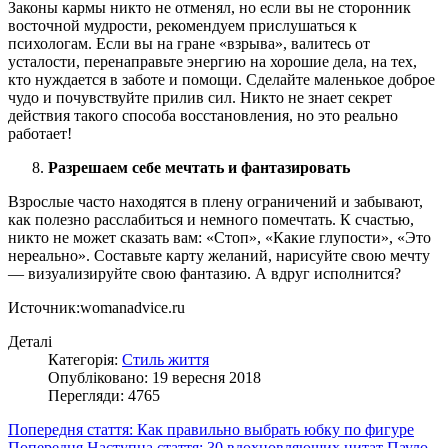
Законы кармы никто не отменял, но если вы не сторонник
восточной мудрости, рекомендуем прислушаться к
психологам. Если вы на гране «взрыва», валитесь от
усталости, перенаправьте энергию на хорошие дела, на тех,
кто нуждается в заботе и помощи. Сделайте маленькое доброе
чудо и почувствуйте прилив сил. Никто не знает секрет
действия такого способа восстановления, но это реально
работает!
Разрешаем себе мечтать и фантазировать
Взрослые часто находятся в плену ограничений и забывают,
как полезно расслабиться и немного помечтать. К счастью,
никто не может сказать вам: «Стоп», «Какие глупости», «Это
нереально». Составьте карту желаний, нарисуйте свою мечту
— визуализируйте свою фантазию. А вдруг исполнится?
Источник:womanadvice.ru
Деталі
Категорія:
Стиль життя
Опубліковано: 19 вересня 2018
Перегляди: 4765
Попередня стаття: Как правильно выбрать юбку по фигуре
Попередня
Наступна стаття: 30 вдохновляющих цитат Пауло