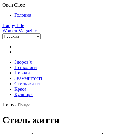
Open
Close
Головна
Happy Life
Women Magazine
Здоров'я
Психологія
Поради
Знаменитості
Стиль життя
Краса
Кулінарія
Пошук
Стиль життя