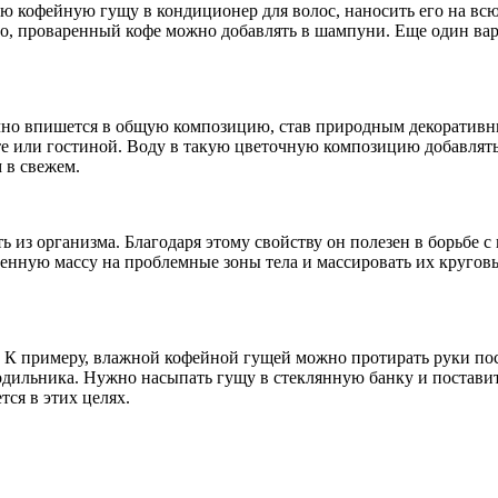
ю кофейную гущу в кондиционер для волос, наносить его на всю
го, проваренный кофе можно добавлять в шампуни. Еще один вар
чно впишется в общую композицию, став природным декоративны
те или гостиной. Воду в такую цветочную композицию добавлять
м в свежем.
из организма. Благодаря этому свойству он полезен в борьбе 
енную массу на проблемные зоны тела и массировать их круго
 К примеру, влажной кофейной гущей можно протирать руки пос
дильника. Нужно насыпать гущу в стеклянную банку и поставить
тся в этих целях.