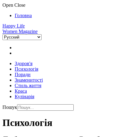
Open
Close
Головна
Happy Life
Women Magazine
Здоров'я
Психологія
Поради
Знаменитості
Стиль життя
Краса
Кулінарія
Пошук
Психологія