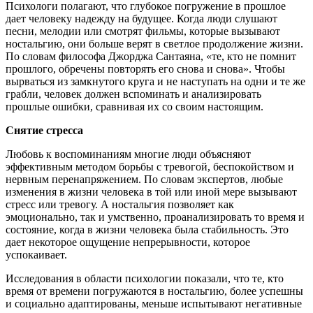
Психологи полагают, что глубокое погружение в прошлое
дает человеку надежду на будущее. Когда люди слушают
песни, мелодии или смотрят фильмы, которые вызывают
ностальгию, они больше верят в светлое продолжение жизни.
По словам философа Джорджа Сантаяна, «те, кто не помнит
прошлого, обречены повторять его снова и снова». Чтобы
вырваться из замкнутого круга и не наступать на одни и те же
грабли, человек должен вспоминать и анализировать
прошлые ошибки, сравнивая их со своим настоящим.
Снятие стресса
Любовь к воспоминаниям многие люди объясняют
эффективным методом борьбы с тревогой, беспокойством и
нервным перенапряжением. По словам экспертов, любые
изменения в жизни человека в той или иной мере вызывают
стресс или тревогу. А ностальгия позволяет как
эмоционально, так и умственно, проанализировать то время и
состояние, когда в жизни человека была стабильность. Это
дает некоторое ощущение непрерывности, которое
успокаивает.
Исследования в области психологии показали, что те, кто
время от времени погружаются в ностальгию, более успешны
и социально адаптированы, меньше испытывают негативные