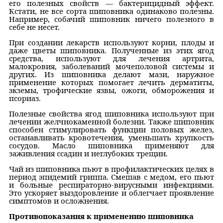
его полезных свойств — бактерицидный эффект.
Кстати, не все сорта шиповника одинаково полезны.
Например, собачий шиповник ничего полезного в
себе не несет.
При создании лекарств используют корни, плоды и
даже цветы шиповника. Полученные из этих ягод
средства, используют для лечения артрита,
малокровия, заболеваний мочеполовой системы и
других. Из шиповника делают мази, наружное
применение которых помогает лечить дерматиты,
экземы, трофические язвы, ожоги, обморожения и
псориаз.
Полезные свойства ягод шиповника используют при
лечении желчнокаменной болезни. Также шиповник
способен стимулировать функции половых желез,
останавливать кровотечения, уменьшать хрупкость
сосудов. Масло шиповника применяют для
заживления ссадин и неглубоких трещин.
Чай из шиповника пьют в профилактических целях в
период эпидемий гриппа. Смешав с медом, его пьют
и больные респираторно-вирусными инфекциями.
Это ускоряет выздоровление и облегчает проявление
симптомов и осложнения.
Противопоказания к применению шиповника