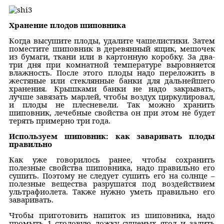
Хранение плодов шиповника
Когда высушите плоды, удалите чашелистики. Затем
поместите шиповник в деревянный ящик, мешочек
из бумаги, ткани или в картонную коробку. За два-
три дня при комнатной температуре выровняется
влажность. После этого плоды надо переложить в
жестяные или стеклянные банки для дальнейшего
хранения. Крышками банки не надо закрывать,
лучше завязать марлей, чтобы воздух циркулировал,
и плоды не плесневели. Так можно хранить
шиповник, лечебные свойства он при этом не будет
терять примерно три года.
Используем шиповник: как заваривать плоды
правильно
Как уже говорилось ранее, чтобы сохранить
полезные свойства шиповника, надо правильно его
сушить. Поэтому не следует сушить его на солнце –
полезные вещества разрушатся под воздействием
ультрафиолета. Также нужно уметь правильно его
заваривать.
Чтобы приготовить напиток из шиповника, надо
промыть 1 столовую ложку сушеных ягод и залить