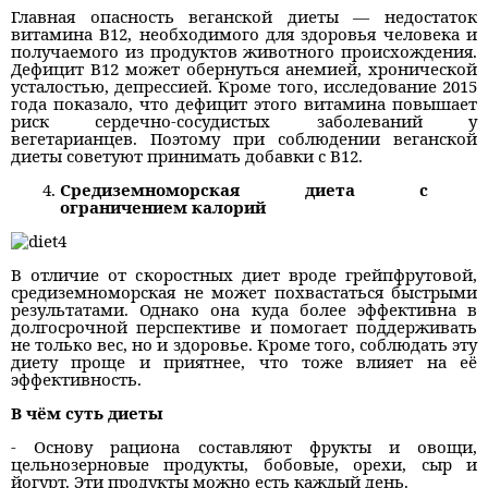
Главная опасность веганской диеты — недостаток
витамина B12, необходимого для здоровья человека и
получаемого из продуктов животного происхождения.
Дефицит В12 может обернуться анемией, хронической
усталостью, депрессией. Кроме того, исследование 2015
года показало, что дефицит этого витамина повышает
риск сердечно-сосудистых заболеваний у
вегетарианцев. Поэтому при соблюдении веганской
диеты советуют принимать добавки с В12.
Средиземноморская диета с
ограничением калорий
В отличие от скоростных диет вроде грейпфрутовой,
средиземноморская не может похвастаться быстрыми
результатами. Однако она куда более эффективна в
долгосрочной перспективе и помогает поддерживать
не только вес, но и здоровье. Кроме того, соблюдать эту
диету проще и приятнее, что тоже влияет на её
эффективность.
В чём суть диеты
- Основу рациона составляют фрукты и овощи,
цельнозерновые продукты, бобовые, орехи, сыр и
йогурт. Эти продукты можно есть каждый день.