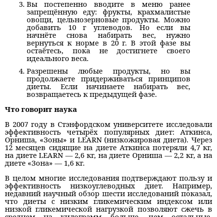
Вы постепенно вводите в меню ранее
запрещённую еду: фрукты, крахмалистые
овощи, цельнозерновые продукты. Можно
добавить 10 г углеводов. Но если вы
начнёте снова набирать вес, нужно
вернуться к норме в 20 г. В этой фазе вы
остаётесь, пока не достигнете своего
идеального веса.
Разрешены любые продукты, но вы
продолжаете придерживаться принципов
диеты. Если начинаете набирать вес,
возвращаетесь к предыдущей фазе.
Что говорит наука
В 2007 году в Стэнфордском университете исследовали
эффективность четырёх популярных диет: Аткинса,
Орниша, «Зоны» и LEARN (низкожировая диета). Через
12 месяцев сидящие на диете Аткинса потеряли 4,7 кг,
на диете LEARN — 2,6 кг, на диете Орниша — 2,2 кг, а на
диете «Зона» — 1,6 кг.
В целом многие исследования подтверждают пользу и
эффективность низкоуглеводных диет. Например,
недавний научный обзор шести исследований показал,
что диеты с низким гликемическим индексом или
низкой гликемической нагрузкой позволяют сжечь в
среднем на килограмм больше, чем остальные,