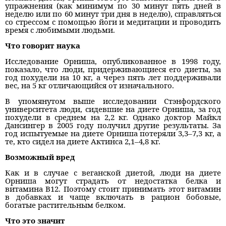
упражнения (как минимум по 30 минут пять дней в
неделю или по 60 минут три дня в неделю), справляться
со стрессом с помощью йоги и медитации и проводить
время с любимыми людьми.
Что говорит наука
Исследование Орниша, опубликованное в 1998 году,
показало, что люди, придерживающиеся его диеты, за
год похудели на 10 кг, а через пять лет поддерживали
вес, на 5 кг отличающийся от изначального.
В упомянутом выше исследовании Стэнфордского
университета люди, сидевшие на диете Орниша, за год
похудели в среднем на 2,2 кг. Однако доктор Майкл
Дансингер в 2005 году получил другие результаты. За
год испытуемые на диете Орниша потеряли 3,3–7,3 кг, а
те, кто сидел на диете Актинса 2,1–4,8 кг.
Возможный вред
Как и в случае с веганской диетой, люди на диете
Орниша могут страдать от недостатка белка и
витамина B12. Поэтому стоит принимать этот витамин
в добавках и чаще включать в рацион бобовые,
богатые растительным белком.
Что это значит