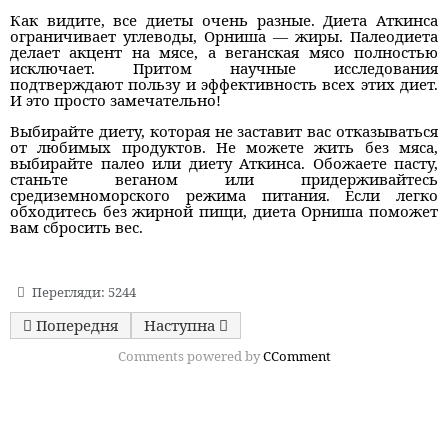
Как видите, все диеты очень разные. Диета Аткинса
ограничивает углеводы, Орниша — жиры. Палеодиета
делает акцент на мясе, а веганская мясо полностью
исключает. Притом научные исследования
подтверждают пользу и эффективность всех этих диет.
И это просто замечательно!
Выбирайте диету, которая не заставит вас отказываться
от любимых продуктов. Не можете жить без мяса,
выбирайте палео или диету Аткинса. Обожаете пасту,
станьте веганом или придерживайтесь
средиземноморского режима питания. Если легко
обходитесь без жирной пищи, диета Орниша поможет
вам сбросить вес.
Перегляди: 5244
Попередня стаття: Почему не получается заснуть и как 
Наступна стаття: Суперпродукты, кото
Попередня
Наступна
Comments powered by
CComment