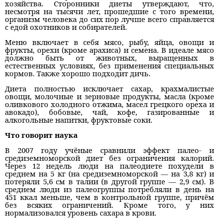
хозяйства. Сторонники диеты утверждают, что,
несмотря на тысячи лет, прошедшие с того времени,
организм человека до сих пор лучше всего справляется
с едой охотников и собирателей.
Меню включает в себя мясо, рыбу, яйца, овощи и
фрукты, орехи (кроме арахиса) и семена. В идеале мясо
должно быть от животных, выращенных в
естественных условиях, без применения специальных
кормов. Также хорошо подходит дичь.
Диета полностью исключает сахар, крахмалистые
овощи, молочные и зерновые продукты, масла (кроме
оливкового холодного отжима, масел грецкого ореха и
авокадо), бобовые, чай, кофе, газированные и
алкогольные напитки, фруктовые соки.
Что говорит наука
В 2007 году учёные сравнили эффект палео- и
средиземноморской диет без ограничения калорий.
Через 12 недель люди на палеодиете похудели в
среднем на 5 кг (на средиземноморской — на 3,8 кг) и
потеряли 5,6 см в талии (в другой группе — 2,9 см). В
среднем люди из палеогруппы потребляли в день на
451 ккал меньше, чем в контрольной группе, причём
без всяких ограничений. Кроме того, у них
нормализовался уровень сахара в крови.