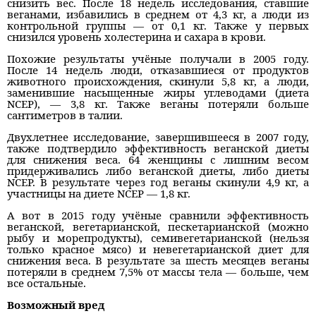
снизить вес. После 18 недель исследования, ставшие
веганами, избавились в среднем от 4,3 кг, а люди из
контрольной группы — от 0,1 кг. Также у первых
снизился уровень холестерина и сахара в крови.
Похожие результаты учёные получали в 2005 году.
После 14 недель люди, отказавшиеся от продуктов
животного происхождения, скинули 5,8 кг, а люди,
заменившие насыщенные жиры углеводами (диета
NCEP), — 3,8 кг. Также веганы потеряли больше
сантиметров в талии.
Двухлетнее исследование, завершившееся в 2007 году,
также подтвердило эффективность веганской диеты
для снижения веса. 64 женщины с лишним весом
придерживались либо веганской диеты, либо диеты
NCEP. В результате через год веганы скинули 4,9 кг, а
участницы на диете NCEP — 1,8 кг.
А вот в 2015 году учёные сравнили эффективность
веганской, вегетарианской, пескетарианской (можно
рыбу и морепродукты), семивегетарианской (нельзя
только красное мясо) и невегетарианской диет для
снижения веса. В результате за шесть месяцев веганы
потеряли в среднем 7,5% от массы тела — больше, чем
все остальные.
Возможный вред