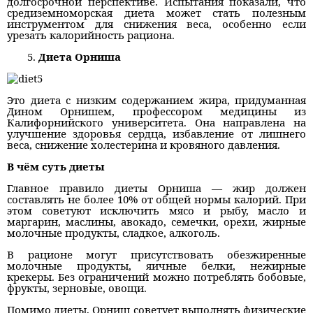
долгосрочной перспективе. Испытания показали, что
средиземноморская диета может стать полезным
инструментом для снижения веса, особенно если
урезать калорийность рациона.
Диета Орниша
Это диета с низким содержанием жира, придуманная
Дином Орнишем, профессором медицины из
Калифорнийского университета. Она направлена на
улучшение здоровья сердца, избавление от лишнего
веса, снижение холестерина и кровяного давления.
В чём суть диеты
Главное правило диеты Орниша — жир должен
составлять не более 10% от общей нормы калорий. При
этом советуют исключить мясо и рыбу, масло и
маргарин, маслины, авокадо, семечки, орехи, жирные
молочные продукты, сладкое, алкоголь.
В рационе могут присутствовать обезжиренные
молочные продукты, яичные белки, нежирные
крекеры. Без ограничений можно потреблять бобовые,
фрукты, зерновые, овощи.
Помимо диеты, Орниш советует выполнять физические