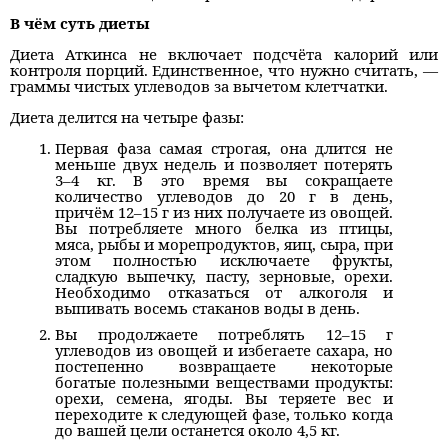
В чём суть диеты
Диета Аткинса не включает подсчёта калорий или
контроля порций. Единственное, что нужно считать, —
граммы чистых углеводов за вычетом клетчатки.
Диета делится на четыре фазы:
Первая фаза самая строгая, она длится не
меньше двух недель и позволяет потерять
3–4 кг. В это время вы сокращаете
количество углеводов до 20 г в день,
причём 12–15 г из них получаете из овощей.
Вы потребляете много белка из птицы,
мяса, рыбы и морепродуктов, яиц, сыра, при
этом полностью исключаете фрукты,
сладкую выпечку, пасту, зерновые, орехи.
Необходимо отказаться от алкоголя и
выпивать восемь стаканов воды в день.
Вы продолжаете потреблять 12–15 г
углеводов из овощей и избегаете сахара, но
постепенно возвращаете некоторые
богатые полезными веществами продукты:
орехи, семена, ягоды. Вы теряете вес и
переходите к следующей фазе, только когда
до вашей цели останется около 4,5 кг.