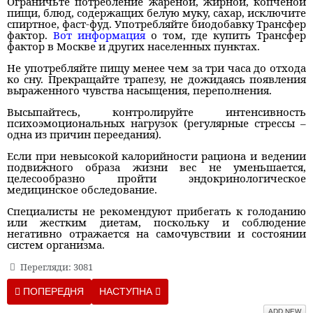
Ограничьте потребление жареной, жирной, копченой
пищи, блюд, содержащих белую муку, сахар, исключите
спиртное, фаст-фуд. Употребляйте биодобавку Трансфер
фактор.
Вот информация
о том, где купить Трансфер
фактор в Москве и других населенных пунктах.
Не употребляйте пищу менее чем за три часа до отхода
ко сну. Прекращайте трапезу, не дожидаясь появления
выраженного чувства насыщения, переполнения.
Высыпайтесь, контролируйте интенсивность
психоэмоциональных нагрузок (регулярные стрессы –
одна из причин переедания).
Если при невысокой калорийности рациона и ведении
подвижного образа жизни вес не уменьшается,
целесообразно пройти эндокринологическое
медицинское обследование.
Специалисты не рекомендуют прибегать к голоданию
или жестким диетам, поскольку и соблюдение
негативно отражается на самочувствии и состоянии
систем организма.
Перегляди: 3081
ПОПЕРЕДНЯ СТАТТЯ: «НЕВИДИМАЯ» ГИМНАСТИКА: 8 ПРОС
НАСТУПНА СТАТТЯ: КАК ВЫЛЕЧИТЬ ПЯТ
ПОПЕРЕДНЯ
НАСТУПНА
ADD NEW