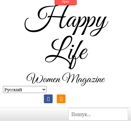
Open
Happy
Life
Women Magazine
Пошук