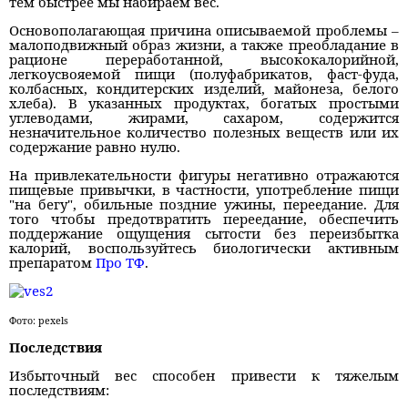
тем быстрее мы набираем вес.
Основополагающая причина описываемой проблемы –
малоподвижный образ жизни, а также преобладание в
рационе переработанной, высококалорийной,
легкоусвояемой пищи (полуфабрикатов, фаст-фуда,
колбасных, кондитерских изделий, майонеза, белого
хлеба). В указанных продуктах, богатых простыми
углеводами, жирами, сахаром, содержится
незначительное количество полезных веществ или их
содержание равно нулю.
На привлекательности фигуры негативно отражаются
пищевые привычки, в частности, употребление пищи
"на бегу", обильные поздние ужины, переедание. Для
того чтобы предотвратить переедание, обеспечить
поддержание ощущения сытости без переизбытка
калорий, воспользуйтесь биологически активным
препаратом
Про ТФ
.
Фото: pexels
Последствия
Избыточный вес способен привести к тяжелым
последствиям: